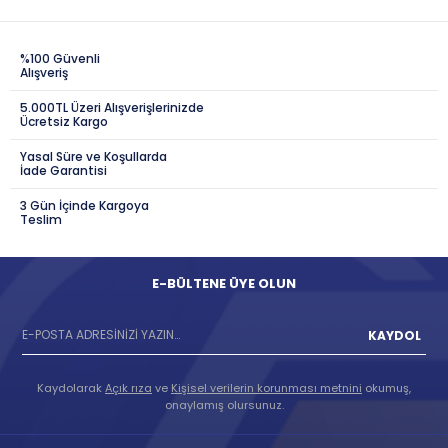
%100 Güvenli
Alışveriş
5.000TL Üzeri Alışverişlerinizde
Ücretsiz Kargo
Yasal Süre ve Koşullarda
İade Garantisi
3 Gün İçinde Kargoya
Teslim
E-BÜLTENE ÜYE OLUN
KAYDOL
Kaydolarak
Açık rıza
ve
Kişisel verilerin korunması metnini
okumuş,
onaylamış olursunuz.