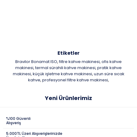
Etiketler
Bravilor Bonamat ISO
filtre kahve makinesi
ofis kahve
,
,
makinesi
termal sürahili kahve makinesi
pratik kahve
,
,
makinesi
küçük işletme kahve makinesi
uzun süre sıcak
,
,
kahve
profesyonel filtre kahve makinesi
,
,
Yeni Ürünlerimiz
%100 Güvenli
Alışveriş
5.000TL Üzeri Alışverişlerinizde