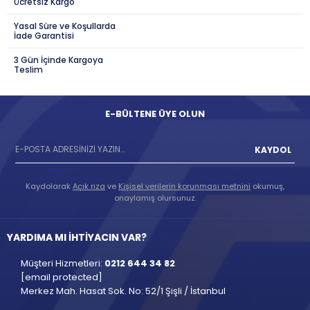
Ücretsiz Kargo
Yasal Süre ve Koşullarda
İade Garantisi
3 Gün İçinde Kargoya
Teslim
E-BÜLTENE ÜYE OLUN
KAYDOL
Kaydolarak
Açık rıza
ve
Kişisel verilerin korunması metnini
okumuş,
onaylamış olursunuz.
YARDIMA MI İHTİYACIN VAR?
Müşteri Hizmetleri:
0212 644 34 82
[email protected]
Merkez Mah. Hasat Sok. No: 52/1 Şişli / İstanbul