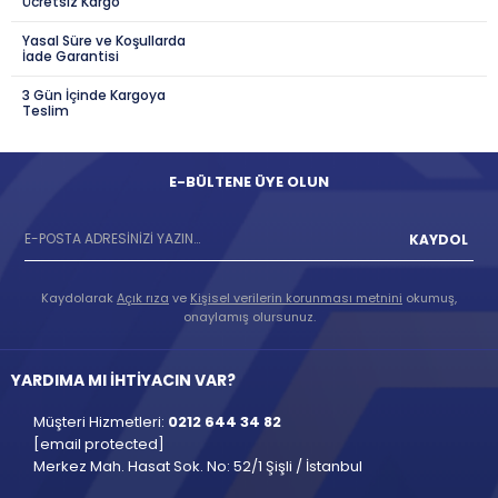
Ücretsiz Kargo
Yasal Süre ve Koşullarda
İade Garantisi
3 Gün İçinde Kargoya
Teslim
E-BÜLTENE ÜYE OLUN
KAYDOL
Kaydolarak
Açık rıza
ve
Kişisel verilerin korunması metnini
okumuş,
onaylamış olursunuz.
YARDIMA MI İHTİYACIN VAR?
Müşteri Hizmetleri:
0212 644 34 82
[email protected]
Merkez Mah. Hasat Sok. No: 52/1 Şişli / İstanbul