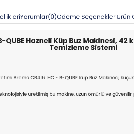
llikleri
Yorumlar
(0)
Ödeme Seçenekleri
Ürün Ö
-QUBE Hazneli Küp Buz Makinesi, 42 k
Temizleme Sistemi
uz üretimi Brema CB416 HC - B-QUBE Küp Buz Makinesi, küçük v
teknolojisiyle üretilmiş bu makine, uzun ömürlü ve güvenili
i