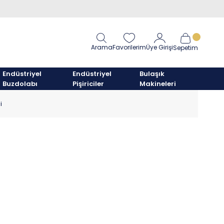
Arama
Favorilerim
Üye Girişi
Sepetim
Endüstriyel
Endüstriyel
Bulaşık
Buzdolabı
Pişiriciler
Makineleri
i