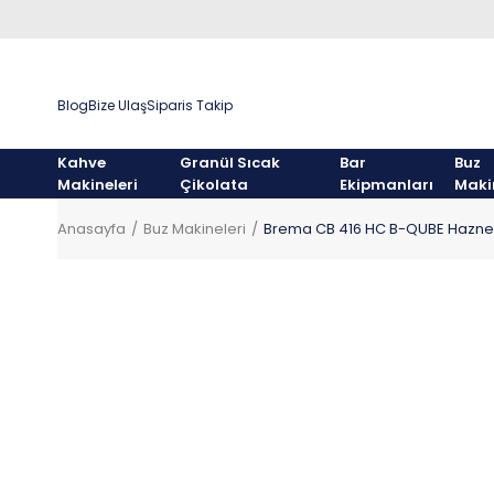
Blog
Bize Ulaş
Siparis Takip
Kahve
Granül Sıcak
Bar
Buz
Makineleri
Çikolata
Ekipmanları
Maki
Anasayfa
Buz Makineleri
Brema CB 416 HC B-QUBE Hazneli