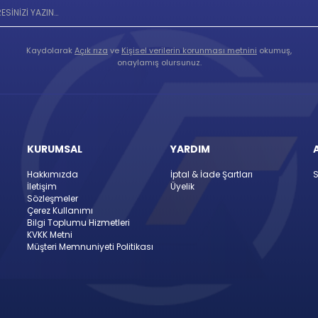
Kaydolarak
Açık rıza
ve
Kişisel verilerin korunması metnini
okumuş,
onaylamış olursunuz.
KURUMSAL
YARDIM
Hakkımızda
İptal & İade Şartları
S
İletişim
Üyelik
Sözleşmeler
Çerez Kullanımı
Bilgi Toplumu Hizmetleri
KVKK Metni
Müşteri Memnuniyeti Politikası