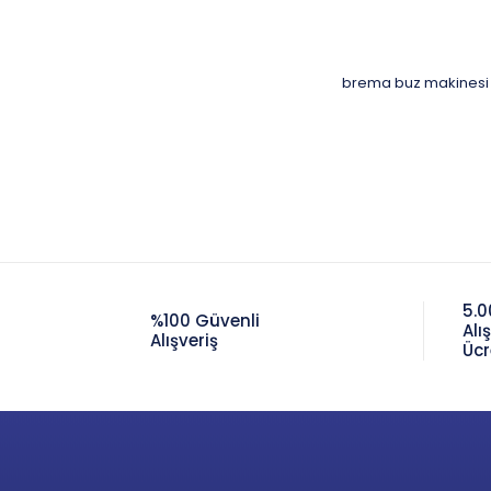
brema buz makinesi
5.0
%100 Güvenli
Alı
Alışveriş
Ücr