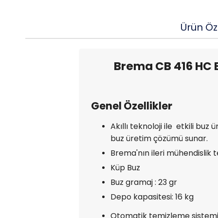
Ürün Öze
Brema CB 416 HC B
Genel Özellikler
Akıllı teknoloji ile etkili b
buz üretim çözümü sunar.
Brema'nın ileri mühendislik 
Küp Buz
Buz gramaj : 23 gr
Depo kapasitesi: 16 kg
Otomatik temizleme sistem