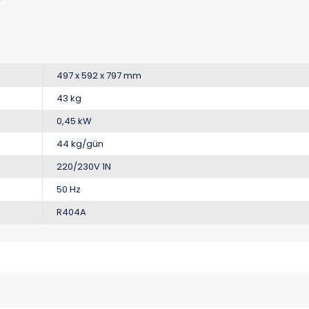
497 x 592 x 797 mm
43 kg
0,45 kW
44 kg/gün
220/230V 1N
50 Hz
R404A