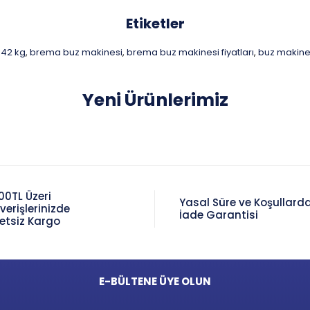
Etiketler
 42 kg
brema buz makinesi
brema buz makinesi fiyatları
buz makine
,
,
,
Yeni Ürünlerimiz
00TL Üzeri
Yasal Süre ve Koşullard
şverişlerinizde
İade Garantisi
etsiz Kargo
E-BÜLTENE ÜYE OLUN