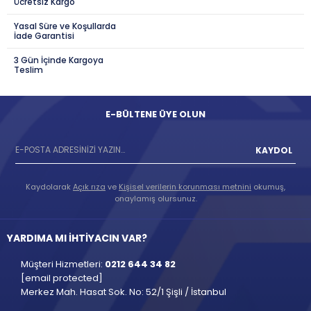
Ücretsiz Kargo
Yasal Süre ve Koşullarda
İade Garantisi
3 Gün İçinde Kargoya
Teslim
E-BÜLTENE ÜYE OLUN
KAYDOL
Kaydolarak
Açık rıza
ve
Kişisel verilerin korunması metnini
okumuş,
onaylamış olursunuz.
YARDIMA MI İHTİYACIN VAR?
Müşteri Hizmetleri:
0212 644 34 82
[email protected]
Merkez Mah. Hasat Sok. No: 52/1 Şişli / İstanbul