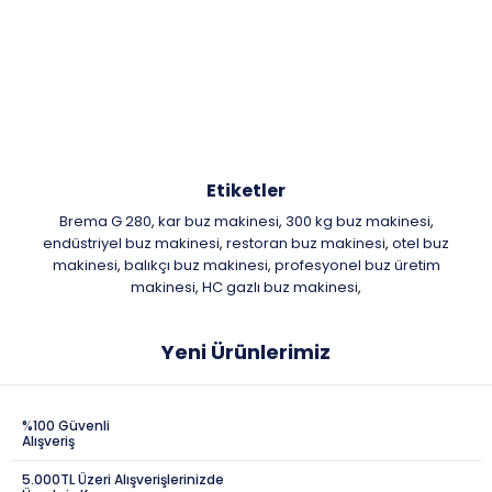
Etiketler
Brema G 280
kar buz makinesi
300 kg buz makinesi
,
,
,
endüstriyel buz makinesi
restoran buz makinesi
otel buz
,
,
makinesi
balıkçı buz makinesi
profesyonel buz üretim
,
,
makinesi
HC gazlı buz makinesi
,
,
Yeni Ürünlerimiz
%100 Güvenli
Alışveriş
5.000TL Üzeri Alışverişlerinizde