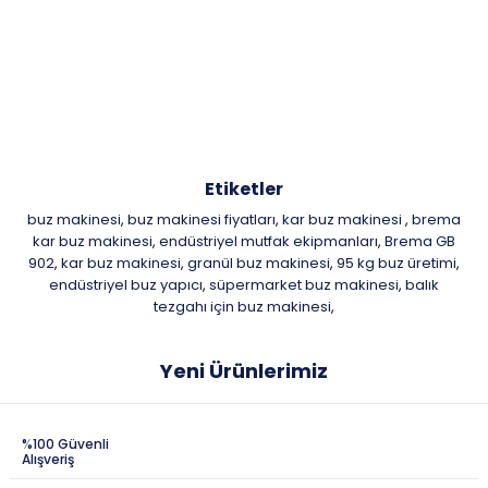
Etiketler
buz makinesi
buz makinesi fiyatları
kar buz makinesi
brema
,
,
,
kar buz makinesi
endüstriyel mutfak ekipmanları
Brema GB
,
,
902
kar buz makinesi
granül buz makinesi
95 kg buz üretimi
,
,
,
,
endüstriyel buz yapıcı
süpermarket buz makinesi
balık
,
,
tezgahı için buz makinesi
,
Yeni Ürünlerimiz
%100 Güvenli
Alışveriş