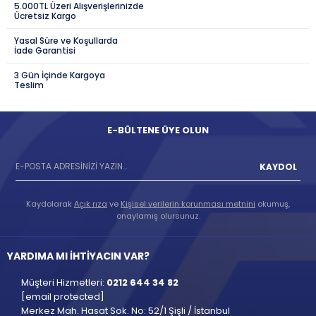
5.000TL Üzeri Alışverişlerinizde
Ücretsiz Kargo
Yasal Süre ve Koşullarda
İade Garantisi
3 Gün İçinde Kargoya
Teslim
E-BÜLTENE ÜYE OLUN
KAYDOL
Kaydolarak
Açık rıza
ve
Kişisel verilerin korunması metnini
okumuş,
onaylamış olursunuz.
YARDIMA MI İHTİYACIN VAR?
Müşteri Hizmetleri:
0212 644 34 82
[email protected]
Merkez Mah. Hasat Sok. No: 52/1 Şişli / İstanbul