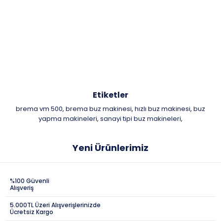
Etiketler
brema vm 500
brema buz makinesi
hızlı buz makinesi
buz
,
,
,
yapma makineleri
sanayi tipi buz makineleri
,
,
Yeni Ürünlerimiz
%100 Güvenli
Alışveriş
5.000TL Üzeri Alışverişlerinizde
Ücretsiz Kargo