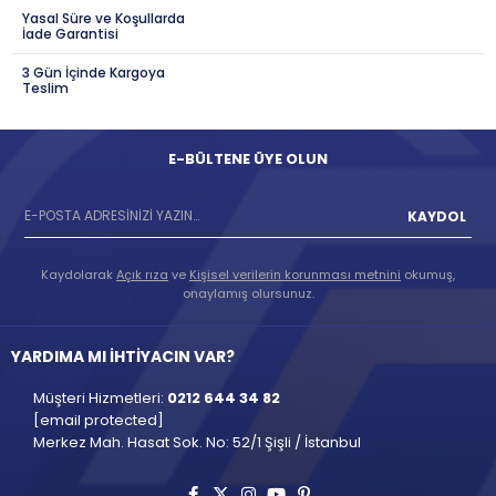
Yasal Süre ve Koşullarda
İade Garantisi
3 Gün İçinde Kargoya
Teslim
E-BÜLTENE ÜYE OLUN
KAYDOL
Kaydolarak
Açık rıza
ve
Kişisel verilerin korunması metnini
okumuş,
onaylamış olursunuz.
YARDIMA MI İHTİYACIN VAR?
Müşteri Hizmetleri:
0212 644 34 82
[email protected]
Merkez Mah. Hasat Sok. No: 52/1 Şişli / İstanbul