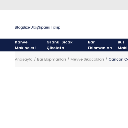
Blog
Bize Ulaş
Siparis Takip
Kahve
Granül Sıcak
Bar
Buz
Makineleri
Çikolata
Ekipmanları
Maki
Anasayfa
Bar Ekipmanları
Meyve Sıkacakları
Cancan Caf