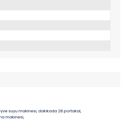
eyve suyu makinesi
dakikada 28 portakal
,
,
kma makinesi
,