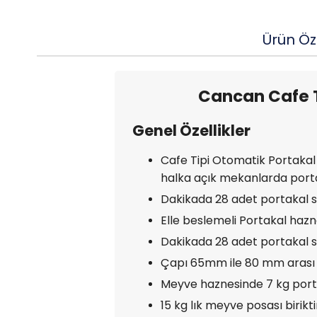
Ürün Öze
Cancan Cafe T
Genel Özellikler
Cafe Tipi Otomatik Portakal S
halka açık mekanlarda portak
Dakikada 28 adet portakal sı
Elle beslemeli Portakal haz
Dakikada 28 adet portakal s
Çapı 65mm ile 80 mm arası o
Meyve haznesinde 7 kg por
15 kg lık meyve posası birik