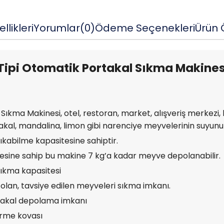
llikleri
Yorumlar
(0)
Ödeme Seçenekleri
Ürün Ö
ipi Otomatik Portakal Sıkma Makines
ıkma Makinesi, otel, restoran, market, alışveriş merkezi, h
al, mandalina, limon gibi narenciye meyvelerinin suyunun 
kabilme kapasitesine sahiptir.
nesine sahip bu makine 7 kg’a kadar meyve depolanabilir.
ıkma kapasitesi
lan, tavsiye edilen meyveleri sıkma imkanı.
takal depolama imkanı
tirme kovası