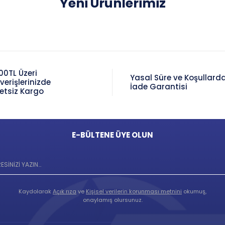
Yeni Ürünlerimiz
00TL Üzeri
Yasal Süre ve Koşullard
şverişlerinizde
İade Garantisi
etsiz Kargo
E-BÜLTENE ÜYE OLUN
Kaydolarak
Açık rıza
ve
Kişisel verilerin korunması metnini
okumuş,
onaylamış olursunuz.