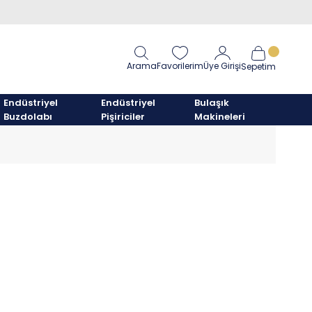
Arama
Favorilerim
Üye Girişi
Sepetim
Endüstriyel
Endüstriyel
Bulaşık
Buzdolabı
Pişiriciler
Makineleri