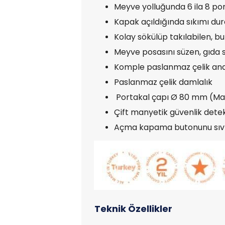
Meyve yolluğunda 6 ila 8 p
Kapak açıldığında sıkımı dur
Kolay sökülüp takılabilen, b
Meyve posasını süzen, gıda 
Komple paslanmaz çelik an
Paslanmaz çelik damlalık
Portakal çapı Ø 80 mm (M
Çift manyetik güvenlik dete
Açma kapama butonunu sıvı 