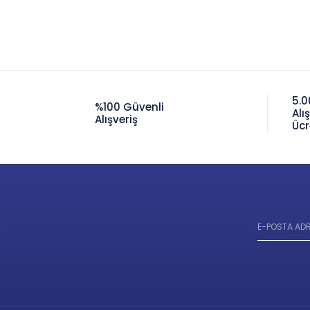
5.0
%100 Güvenli
Alı
Alışveriş
Ücr