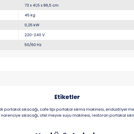
73 x 41,5 x 86,5 cm
45 kg
0,25 kW
220-240 V
50/60 Hz
Etiketler
k portakal sıkacağı
cafe tipi portakal sıkma makinesi
endüstriyel m
,
,
 narenciye sıkacağı
otel meyve suyu makinesi
restoran portakal sı
,
,