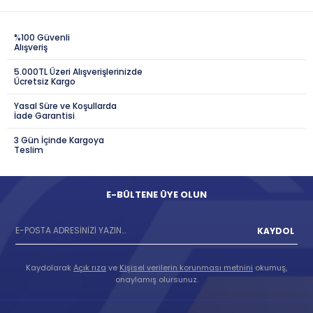
%100 Güvenli
Alışveriş
5.000TL Üzeri Alışverişlerinizde
Ücretsiz Kargo
Yasal Süre ve Koşullarda
İade Garantisi
3 Gün İçinde Kargoya
Teslim
E-BÜLTENE ÜYE OLUN
KAYDOL
Kaydolarak
Açık rıza
ve
Kişisel verilerin korunması metnini
okumuş,
onaylamış olursunuz.