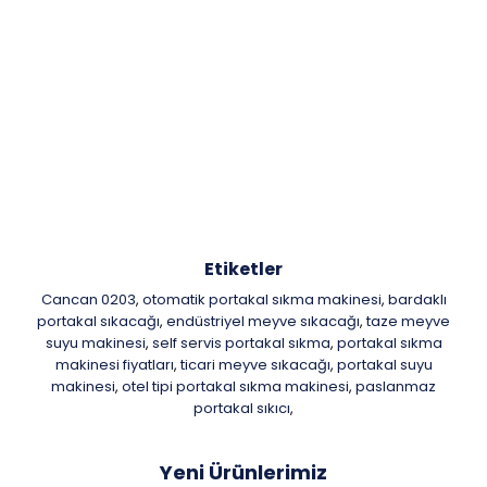
Etiketler
Cancan 0203
otomatik portakal sıkma makinesi
bardaklı
,
,
portakal sıkacağı
endüstriyel meyve sıkacağı
taze meyve
,
,
suyu makinesi
self servis portakal sıkma
portakal sıkma
,
,
makinesi fiyatları
ticari meyve sıkacağı
portakal suyu
,
,
makinesi
otel tipi portakal sıkma makinesi
paslanmaz
,
,
portakal sıkıcı
,
Yeni Ürünlerimiz