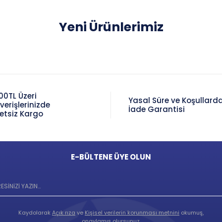
Yeni Ürünlerimiz
00TL Üzeri
Yasal Süre ve Koşullard
şverişlerinizde
İade Garantisi
etsiz Kargo
E-BÜLTENE ÜYE OLUN
Kaydolarak
Açık rıza
ve
Kişisel verilerin korunması metnini
okumuş,
onaylamış olursunuz.