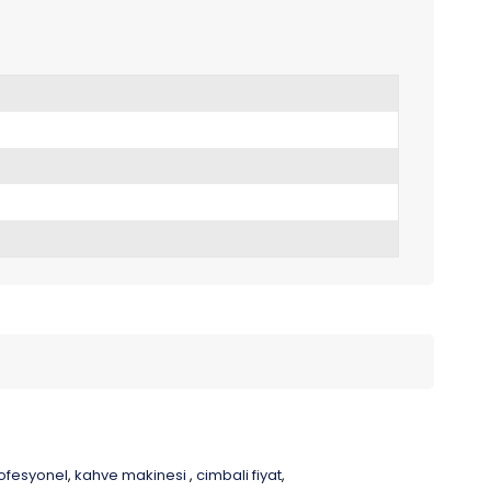
ofesyonel
kahve makinesi
cimbali fiyat
,
,
,