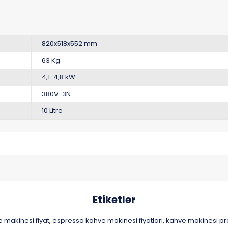
820x518x552 mm
63 Kg
4,1-4,8 kW
380V-3N
10 Litre
Etiketler
 makinesi fiyat
espresso kahve makinesi fiyatları
kahve makinesi pr
,
,