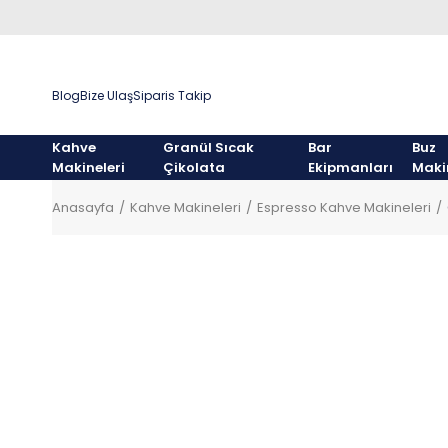
Blog
Bize Ulaş
Siparis Takip
Kahve
Granül Sıcak
Bar
Buz
Makineleri
Çikolata
Ekipmanları
Maki
Anasayfa
Kahve Makineleri
Espresso Kahve Makineleri