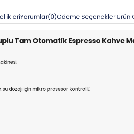
llikleri
Yorumlar
(0)
Ödeme Seçenekleri
Ürün Ö
uplu Tam Otomatik Espresso Kahve Ma
kinesi,
su dozajı için mikro prosesör kontrollü