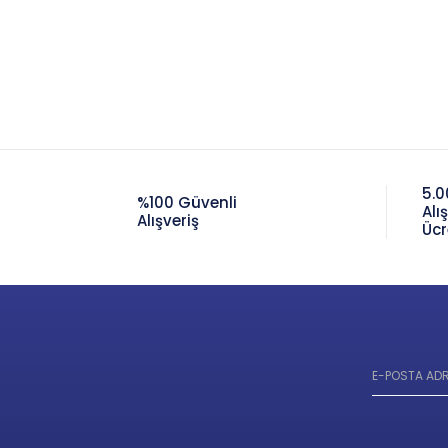
5.0
%100 Güvenli
Alı
Alışveriş
Ücr