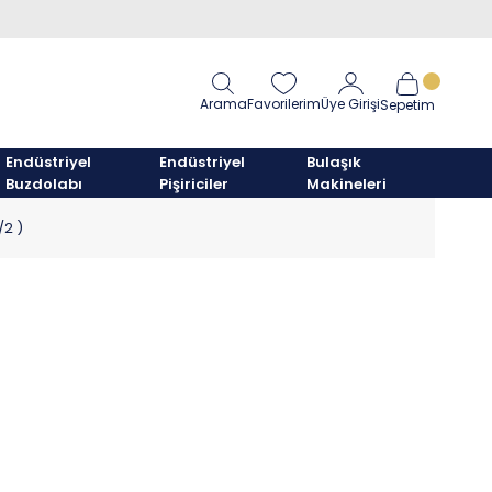
Arama
Favorilerim
Üye Girişi
Sepetim
Endüstriyel
Endüstriyel
Bulaşık
Buzdolabı
Pişiriciler
Makineleri
/2 )