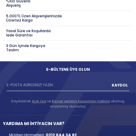
%100 Güvenli
Alışveriş
5.000TL Üzeri Alışverişlerinizde
Ücretsiz Kargo
Yasal Süre ve Koşullarda
İade Garantisi
3 Gün İçinde Kargoya
Teslim
E-BÜLTENE ÜYE OLUN
KAYDOL
Kaydolarak
Açık rıza
ve
Kişisel verilerin korunması metnini
okumuş,
onaylamış olursunuz.
YARDIMA MI İHTİYACIN VAR?
Müşteri Hizmetleri:
0212 644 34 82