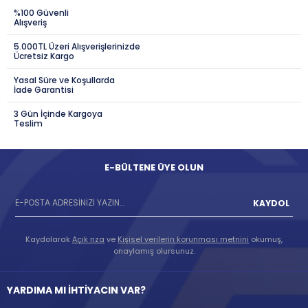
%100 Güvenli
Alışveriş
5.000TL Üzeri Alışverişlerinizde
Ücretsiz Kargo
Yasal Süre ve Koşullarda
İade Garantisi
3 Gün İçinde Kargoya
Teslim
E-BÜLTENE ÜYE OLUN
KAYDOL
Kaydolarak
Açık rıza
ve
Kişisel verilerin korunması metnini
okumuş,
onaylamış olursunuz.
YARDIMA MI İHTİYACIN VAR?