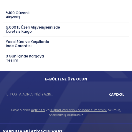
%100 Güvenli
Alışveriş
5.000TL Üzeri Alışverişlerinizde
Ücretsiz Kargo
Yasal Süre ve Koşullarda
İade Garantisi
3 Gün İçinde Kargoya
Teslim
E-BÜLTENE ÜYE OLUN
KAYDOL
Kaydolarak
Açık rıza
ve
Kişisel verilerin korunması metnini
okumuş,
onaylamış olursunuz.
YARDIMA MI İHTİYACIN VAR?