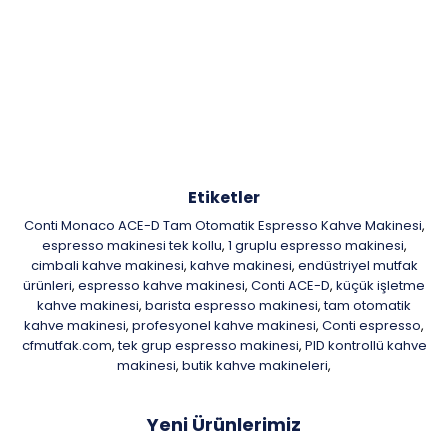
Etiketler
Conti Monaco ACE-D Tam Otomatik Espresso Kahve Makinesi
,
espresso makinesi tek kollu
1 gruplu espresso makinesi
,
,
cimbali kahve makinesi
kahve makinesi
endüstriyel mutfak
,
,
ürünleri
espresso kahve makinesi
Conti ACE-D
küçük işletme
,
,
,
kahve makinesi
barista espresso makinesi
tam otomatik
,
,
kahve makinesi
profesyonel kahve makinesi
Conti espresso
,
,
,
cfmutfak.com
tek grup espresso makinesi
PID kontrollü kahve
,
,
makinesi
butik kahve makineleri
,
,
Yeni Ürünlerimiz