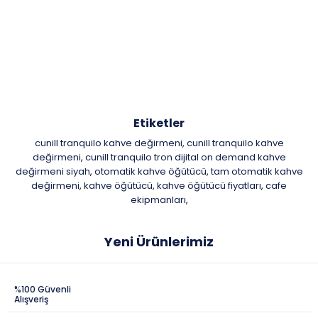
Etiketler
cunill tranquilo kahve değirmeni
cunill tranquilo kahve
,
değirmeni
cunill tranquilo tron dijital on demand kahve
,
değirmeni siyah
otomatik kahve öğütücü
tam otomatik kahve
,
,
değirmeni
kahve öğütücü
kahve öğütücü fiyatları
cafe
,
,
,
ekipmanları
,
Yeni Ürünlerimiz
%100 Güvenli
Alışveriş