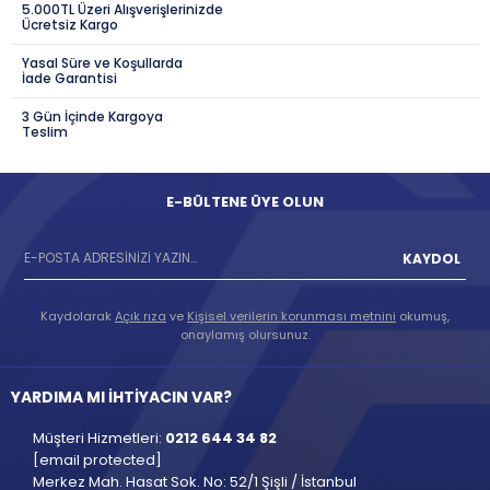
5.000TL Üzeri Alışverişlerinizde
Ücretsiz Kargo
Yasal Süre ve Koşullarda
İade Garantisi
3 Gün İçinde Kargoya
Teslim
E-BÜLTENE ÜYE OLUN
KAYDOL
Kaydolarak
Açık rıza
ve
Kişisel verilerin korunması metnini
okumuş,
onaylamış olursunuz.
YARDIMA MI İHTİYACIN VAR?
Müşteri Hizmetleri:
0212 644 34 82
[email protected]
Merkez Mah. Hasat Sok. No: 52/1 Şişli / İstanbul