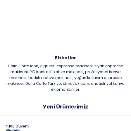
Etiketler
Dalla Corte Icon
3 gruplu espresso makinesi
siyah espresso
,
,
makinesi
PID kontrollü kahve makinesi
profesyonel kahve
,
,
makinesi
barista kahve makinesi
yoğun kullanım espresso
,
,
makinesi
Dalla Corte Türkiye
cfmutfak.com
endüstriyel kahve
,
,
,
ekipmanları
pr
,
,
Yeni Ürünlerimiz
%100 Güvenli
Alışveriş