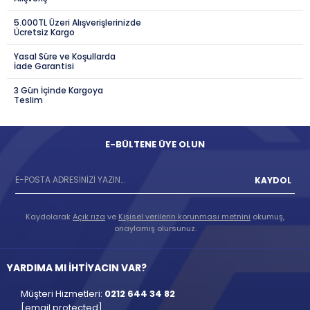
5.000TL Üzeri Alışverişlerinizde
Ücretsiz Kargo
Yasal Süre ve Koşullarda
İade Garantisi
3 Gün İçinde Kargoya
Teslim
E-BÜLTENE ÜYE OLUN
KAYDOL
Kaydolarak
Açık rıza
ve
Kişisel verilerin korunması metnini
okumuş,
onaylamış olursunuz.
YARDIMA MI İHTİYACIN VAR?
Müşteri Hizmetleri:
0212 644 34 82
[email protected]