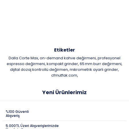
Etiketler
Dalla Corte Max
on-demand kahve değirmeni
profesyonel
,
,
espresso değirmeni
kompakt grinder
65 mm burr değirmeni
,
,
,
dijital dozaj kontrollü değirmen
mikrometrik ayarlı grinder
,
,
cfmutfak.com
,
Yeni Ürünlerimiz
%100 Güvenli
Alışveriş
5.000TL Üzeri Alışverişlerinizde