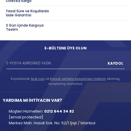
Ücretsiz Kargo
Yasal Süre ve Koşullarda
İade Garantisi
3 Gün İçinde Kargoya
Teslim
E-BÜLTENE ÜYE OLUN
KAYDOL
Kaydolarak
Açık rıza
ve
Kişisel verilerin korunması metnini
okumuş,
onaylamış olursunuz.
YARDIMA MI İHTİYACIN VAR?
Müşteri Hizmetleri:
0212 644 34 82
[email protected]
Merkez Mah. Hasat Sok. No: 52/1 Şişli / İstanbul