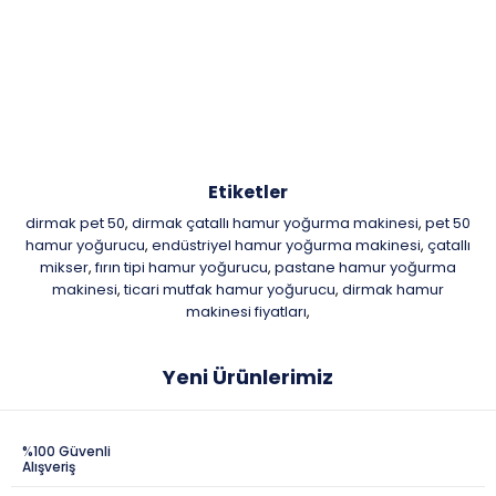
Etiketler
dirmak pet 50
dirmak çatallı hamur yoğurma makinesi
pet 50
,
,
hamur yoğurucu
endüstriyel hamur yoğurma makinesi
çatallı
,
,
mikser
fırın tipi hamur yoğurucu
pastane hamur yoğurma
,
,
makinesi
ticari mutfak hamur yoğurucu
dirmak hamur
,
,
makinesi fiyatları
,
Yeni Ürünlerimiz
%100 Güvenli
Alışveriş