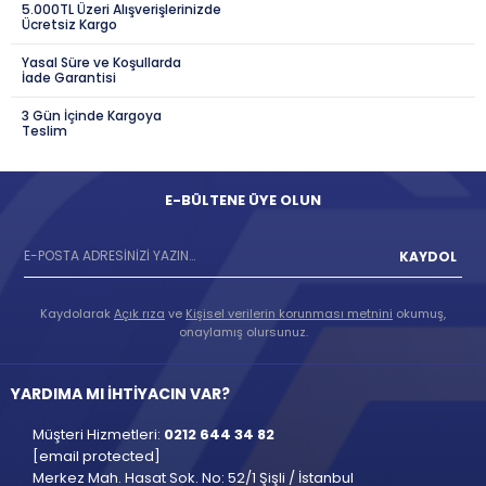
5.000TL Üzeri Alışverişlerinizde
Ücretsiz Kargo
Yasal Süre ve Koşullarda
İade Garantisi
3 Gün İçinde Kargoya
Teslim
E-BÜLTENE ÜYE OLUN
KAYDOL
Kaydolarak
Açık rıza
ve
Kişisel verilerin korunması metnini
okumuş,
onaylamış olursunuz.
YARDIMA MI İHTİYACIN VAR?
Müşteri Hizmetleri:
0212 644 34 82
[email protected]
Merkez Mah. Hasat Sok. No: 52/1 Şişli / İstanbul