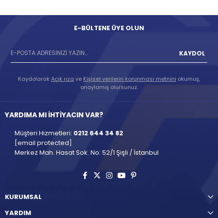
E-BÜLTENE ÜYE OLUN
KAYDOL
Kaydolarak
Açık rıza
ve
Kişisel verilerin korunması metnini
okumuş,
onaylamış olursunuz.
YARDIMA MI İHTİYACIN VAR?
Müşteri Hizmetleri:
0212 644 34 82
[email protected]
Merkez Mah. Hasat Sok. No: 52/1 Şişli / İstanbul
KURUMSAL
YARDIM