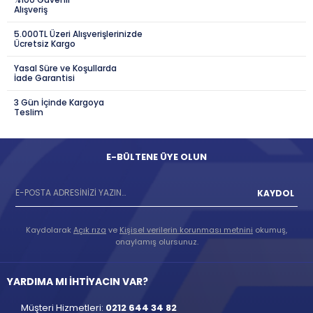
Alışveriş
5.000TL Üzeri Alışverişlerinizde
Ücretsiz Kargo
Yasal Süre ve Koşullarda
İade Garantisi
3 Gün İçinde Kargoya
Teslim
E-BÜLTENE ÜYE OLUN
KAYDOL
Kaydolarak
Açık rıza
ve
Kişisel verilerin korunması metnini
okumuş,
onaylamış olursunuz.
YARDIMA MI İHTİYACIN VAR?
Müşteri Hizmetleri:
0212 644 34 82