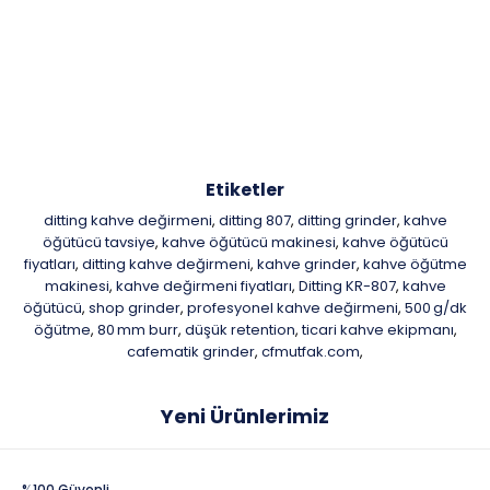
Etiketler
ditting kahve değirmeni
ditting 807
ditting grinder
kahve
,
,
,
öğütücü tavsiye
kahve öğütücü makinesi
kahve öğütücü
,
,
fiyatları
ditting kahve değirmeni
kahve grinder
kahve öğütme
,
,
,
makinesi
kahve değirmeni fiyatları
Ditting KR-807
kahve
,
,
,
öğütücü
shop grinder
profesyonel kahve değirmeni
500 g/dk
,
,
,
öğütme
80 mm burr
düşük retention
ticari kahve ekipmanı
,
,
,
,
cafematik grinder
cfmutfak.com
,
,
Yeni Ürünlerimiz
%100 Güvenli