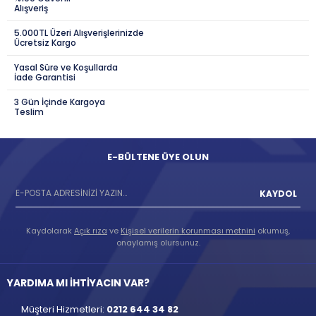
Alışveriş
5.000TL Üzeri Alışverişlerinizde
Ücretsiz Kargo
Yasal Süre ve Koşullarda
İade Garantisi
3 Gün İçinde Kargoya
Teslim
E-BÜLTENE ÜYE OLUN
KAYDOL
Kaydolarak
Açık rıza
ve
Kişisel verilerin korunması metnini
okumuş,
onaylamış olursunuz.
YARDIMA MI İHTİYACIN VAR?
Müşteri Hizmetleri:
0212 644 34 82