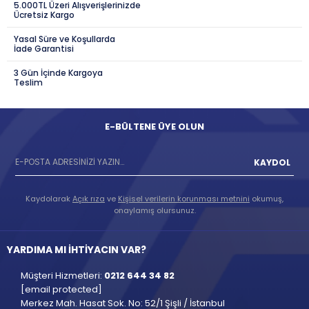
5.000TL Üzeri Alışverişlerinizde
Ücretsiz Kargo
Yasal Süre ve Koşullarda
İade Garantisi
3 Gün İçinde Kargoya
Teslim
E-BÜLTENE ÜYE OLUN
KAYDOL
Kaydolarak
Açık rıza
ve
Kişisel verilerin korunması metnini
okumuş,
onaylamış olursunuz.
YARDIMA MI İHTİYACIN VAR?
Müşteri Hizmetleri:
0212 644 34 82
[email protected]
Merkez Mah. Hasat Sok. No: 52/1 Şişli / İstanbul