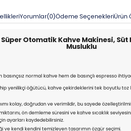
llikleri
Yorumlar
(0)
Ödeme Seçenekleri
Ürün Ö
 Süper Otomatik Kahve Makinesi, Süt 
Musluklu
asınçsız normal kahve hem de basınçlı espresso ihtiyacın
hip yenilikçi öğütücü, kahve çekirdeklerini tek boyutlu to
ımı kolay, doğrudan ve verimlidir, bu sayede özelleştirilm
iktarını, ön demleme süresini ve kahve sıcaklık seviyesin
in ayarları kaydedebilirsiniz.
i ve kendi kendini temizleyen tasarımın özgür seçimi.