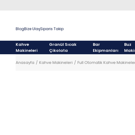
Blog
Bize Ulaş
Siparis Takip
Kahve
Granül Sıcak
Bar
Buz
Makineleri
Çikolata
Ekipmanları
Maki
Anasayfa
Kahve Makineleri
Full Otomatik Kahve Makineler