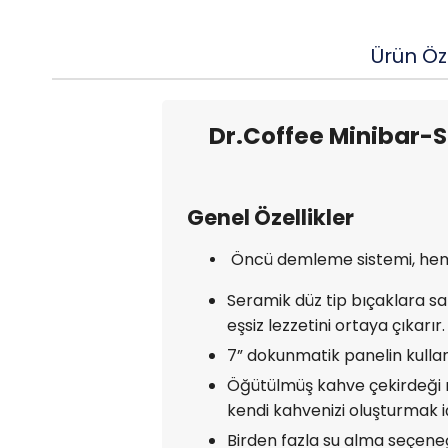
Ürün Öze
Dr.Coffee Minibar-S
Genel Özellikler
Öncü demleme sistemi, hem b
Seramik düz tip bıçaklara sa
eşsiz lezzetini ortaya çıkarır.
7” dokunmatik panelin kullan
Öğütülmüş kahve çekirdeği m
kendi kahvenizi oluşturmak iç
Birden fazla su alma seçeneğ