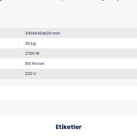
340x540x620 mm
26 kg
2700 W
150 fincan
220 V
Etiketler