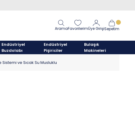
Arama
Favorilerim
Üye Girişi
Sepetim
Endüstriyel
Endüstriyel
Bulaşık
Buzdolabı
Pişiriciler
Makineleri
 Sistemi ve Sıcak Su Musluklu