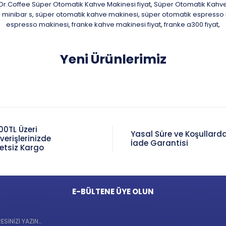
Dr.Coffee Süper Otomatik Kahve Makinesi fiyat
Süper Otomatik Kahve
,
 minibar s
süper otomatik kahve makinesi
süper otomatik espresso
,
,
espresso makinesi
franke kahve makinesi fiyat
franke a300 fiyat
,
,
,
Yeni Ürünlerimiz
00TL Üzeri
Yasal Süre ve Koşullard
şverişlerinizde
İade Garantisi
etsiz Kargo
E-BÜLTENE ÜYE OLUN