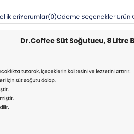
llikleri
Yorumlar
(0)
Ödeme Seçenekleri
Ürün Ö
Dr.Coffee Süt Soğutucu, 8 Litre
caklıkta tutarak, içeceklerin kalitesini ve lezzetini artırır.
ri için süt soğutu dolap,
tir.
miştir.
ilir.