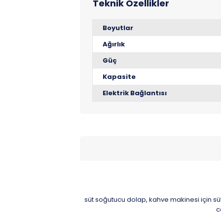
Boyutlar
Ağırlık
Güç
Kapasite
Elektrik Bağlantısı
süt soğutucu dolap
kahve makinesi için s
,
c