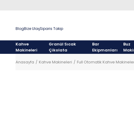
Blog
Bize Ulaş
Siparis Takip
Kahve
Granül Sıcak
Bar
Buz
Makineleri
Çikolata
Ekipmanları
Maki
Anasayfa
Kahve Makineleri
Full Otomatik Kahve Makineler