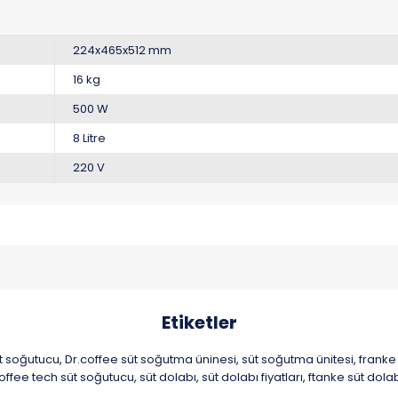
224x465x512 mm
16 kg
500 W
8 Litre
220 V
Etiketler
üt soğutucu
Dr.coffee süt soğutma üninesi
süt soğutma ünitesi
franke
,
,
,
offee tech süt soğutucu
süt dolabı
süt dolabı fiyatları
ftanke süt dola
,
,
,