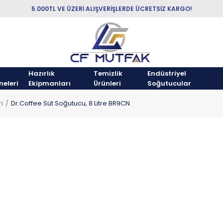
5.000TL VE ÜZERİ ALIŞVERİŞLERDE ÜCRETSİZ KARGO!
Hazırlık
Temizlik
Endüstriyel
neleri
Ekipmanları
Ürünleri
Soğutucular
i
Dr.Coffee Süt Soğutucu, 8 Litre BR9CN