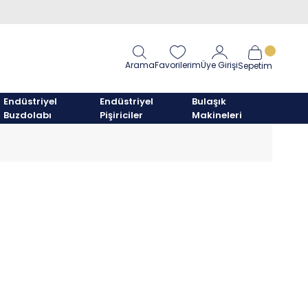
Arama
Favorilerim
Üye Girişi
Sepetim
Endüstriyel
Endüstriyel
Bulaşık
Buzdolabı
Pişiriciler
Makineleri