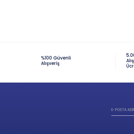
5.0
%100 Güvenli
Alı
Alışveriş
Ücr