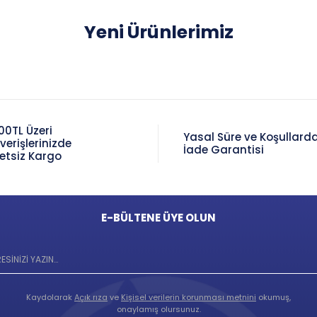
Yeni Ürünlerimiz
00TL Üzeri
Yasal Süre ve Koşullard
şverişlerinizde
İade Garantisi
etsiz Kargo
E-BÜLTENE ÜYE OLUN
Kaydolarak
Açık rıza
ve
Kişisel verilerin korunması metnini
okumuş,
onaylamış olursunuz.