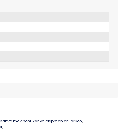
 kahve makinesi
kahve ekipmanları
br9cn
,
,
,
bı
,