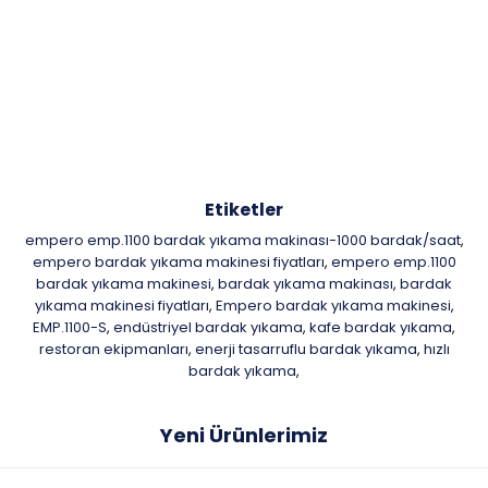
Etiketler
empero emp.1100 bardak yıkama makinası-1000 bardak/saat
,
empero bardak yıkama makinesi fiyatları
empero emp.1100
,
bardak yıkama makinesi
bardak yıkama makinası
bardak
,
,
yıkama makinesi fiyatları
Empero bardak yıkama makinesi
,
,
EMP.1100-S
endüstriyel bardak yıkama
kafe bardak yıkama
,
,
,
restoran ekipmanları
enerji tasarruflu bardak yıkama
hızlı
,
,
bardak yıkama
,
Yeni Ürünlerimiz