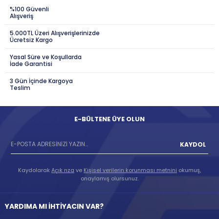
%100 Güvenli
Alışveriş
5.000TL Üzeri Alışverişlerinizde
Ücretsiz Kargo
Yasal Süre ve Koşullarda
İade Garantisi
3 Gün İçinde Kargoya
Teslim
E-BÜLTENE ÜYE OLUN
KAYDOL
Kaydolarak
Açık rıza
ve
Kişisel verilerin korunması metnini
okumuş,
onaylamış olursunuz.
YARDIMA MI İHTİYACIN VAR?