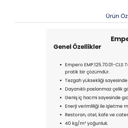
Ürün Öze
Empe
Genel Özellikler
Empero EMP.125.70.01-CLS Te
pratik bir çözümdür.
Tezgah yüksekliği sayesinde 
Dayanıklı paslanmaz çelik gö
Geniş iç hacmi sayesinde gıd
Enerji verimliliği ile işletme m
Restoran, otel, kafe ve cat
40 kg/m³ yoğunluk.