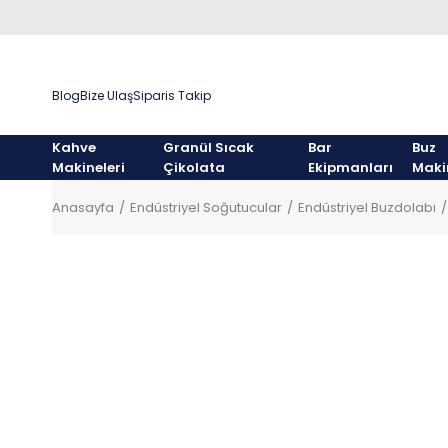
Blog
Bize Ulaş
Siparis Takip
Kahve
Granül Sıcak
Bar
Buz
Makineleri
Çikolata
Ekipmanları
Maki
Anasayfa
Endüstriyel Soğutucular
Endüstriyel Buzdolabı