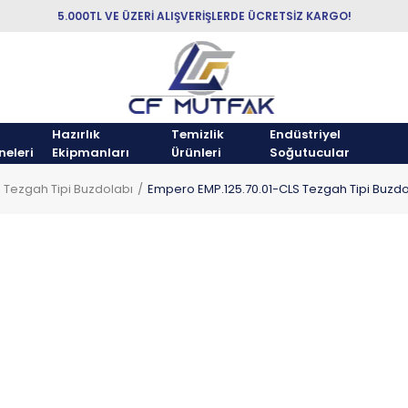
5.000TL VE ÜZERİ ALIŞVERİŞLERDE ÜCRETSİZ KARGO!
Hazırlık
Temizlik
Endüstriyel
neleri
Ekipmanları
Ürünleri
Soğutucular
Tezgah Tipi Buzdolabı
Empero EMP.125.70.01-CLS Tezgah Tipi Buzdola