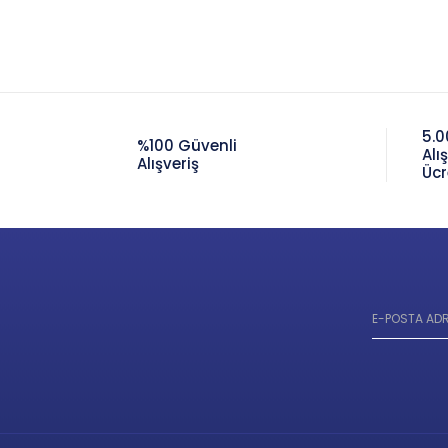
5.0
%100 Güvenli
Alı
Alışveriş
Ücr