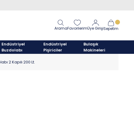
Arama
Favorilerim
Üye Girişi
Sepetim
Endüstriyel
Endüstriyel
Bulaşık
Buzdolabı
Pişiriciler
Makineleri
bı 2 Kapılı 200 Lt.