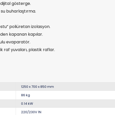
dijital gösterge.
 su buharlaştırma.
tu” poliüretan izolasyon.
nden kapanan kapılar.
ulu evaparatör.
 raf yuvaları, plastik raflar.
1250 x 700 x 850 mm
86 kg
0.14 kW
220/230V 1N