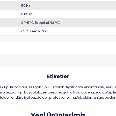
50 Hz
0.65 m3
0/+5 ºC (tropikal 43 ºC)
CFC Free” R-290
Etiketler
 Tipi Buzdolabı
Tezgah Tipi Buzdolabı fiyatı
cafe ekipmanları
endüs
,
,
,
o tezgah tipi buzdolabı
empero tezgah altı dolap
empero dolap fiy
,
,
dolabı
endüstriyel buzdolabı
profesyonel mutfak ekipmanları
paslan
,
,
,
Yeni Ürünlerimiz