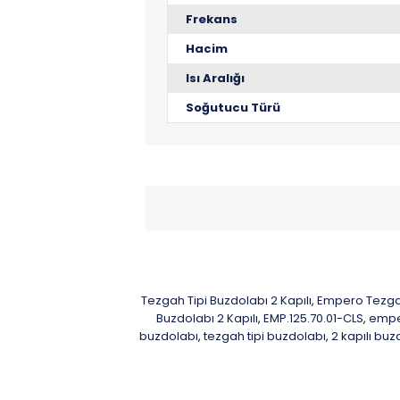
Frekans
Hacim
Isı Aralığı
Soğutucu Türü
Tezgah Tipi Buzdolabı 2 Kapılı
Empero Tezgah
,
Buzdolabı 2 Kapılı
EMP.125.70.01-CLS
emper
,
,
buzdolabı
tezgah tipi buzdolabı
2 kapılı buz
,
,