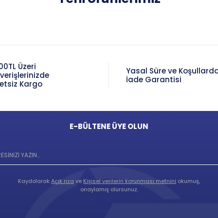
00TL Üzeri
Yasal Süre ve Koşullard
şverişlerinizde
İade Garantisi
etsiz Kargo
E-BÜLTENE ÜYE OLUN
Kaydolarak
Açık rıza
ve
Kişisel verilerin korunması metnini
okumuş,
onaylamış olursunuz.