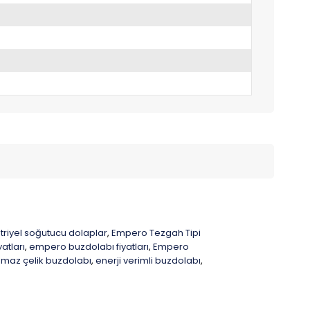
triyel soğutucu dolaplar
Empero Tezgah Tipi
,
atları
empero buzdolabı fiyatları
Empero
,
,
maz çelik buzdolabı
enerji verimli buzdolabı
,
,