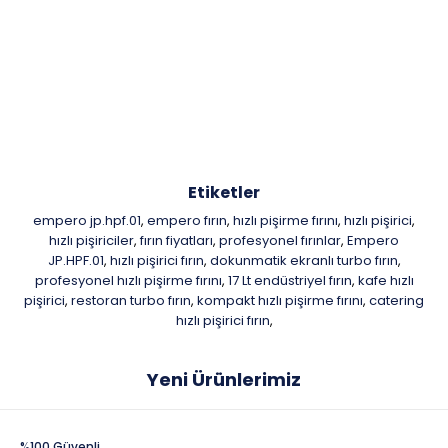
Etiketler
empero jp.hpf.01
empero fırın
hızlı pişirme fırını
hızlı pişirici
,
,
,
,
hızlı pişiriciler
fırın fiyatları
profesyonel fırınlar
Empero
,
,
,
JP.HPF.01
hızlı pişirici fırın
dokunmatik ekranlı turbo fırın
,
,
,
profesyonel hızlı pişirme fırını
17 Lt endüstriyel fırın
kafe hızlı
,
,
pişirici
restoran turbo fırın
kompakt hızlı pişirme fırını
catering
,
,
,
hızlı pişirici fırın
,
Yeni Ürünlerimiz
%100 Güvenli