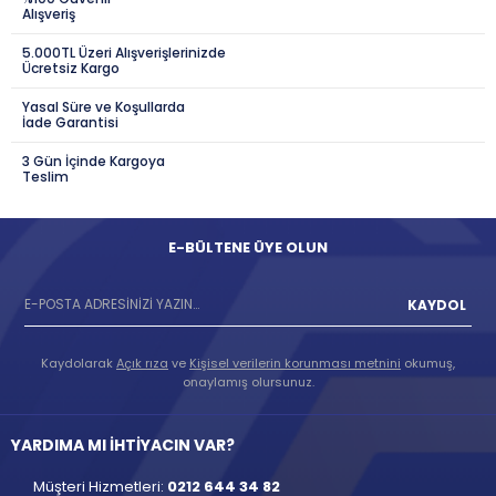
Alışveriş
5.000TL Üzeri Alışverişlerinizde
Ücretsiz Kargo
Yasal Süre ve Koşullarda
İade Garantisi
3 Gün İçinde Kargoya
Teslim
E-BÜLTENE ÜYE OLUN
KAYDOL
Kaydolarak
Açık rıza
ve
Kişisel verilerin korunması metnini
okumuş,
onaylamış olursunuz.
YARDIMA MI İHTİYACIN VAR?
Müşteri Hizmetleri:
0212 644 34 82