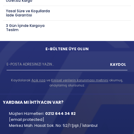
Ücretsiz Kargo
Yasal Süre ve Koşullarda
İade Garantisi
3 Gün İçinde Kargoya
Teslim
E-BÜLTENE ÜYE OLUN
KAYDOL
Kaydolarak
Açık rıza
ve
Kişisel verilerin korunması metnini
okumuş,
onaylamış olursunuz.
YARDIMA MI İHTİYACIN VAR?
Müşteri Hizmetleri:
0212 644 34 82
[email protected]
Merkez Mah. Hasat Sok. No: 52/1 Şişli / İstanbul