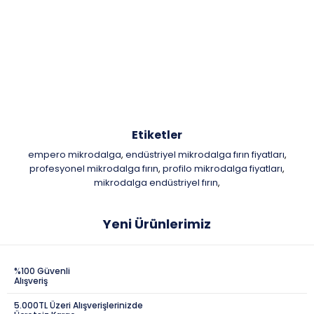
Etiketler
empero mikrodalga
endüstriyel mikrodalga fırın fiyatları
,
,
profesyonel mikrodalga fırın
profilo mikrodalga fiyatları
,
,
mikrodalga endüstriyel fırın
,
Yeni Ürünlerimiz
%100 Güvenli
Alışveriş
5.000TL Üzeri Alışverişlerinizde