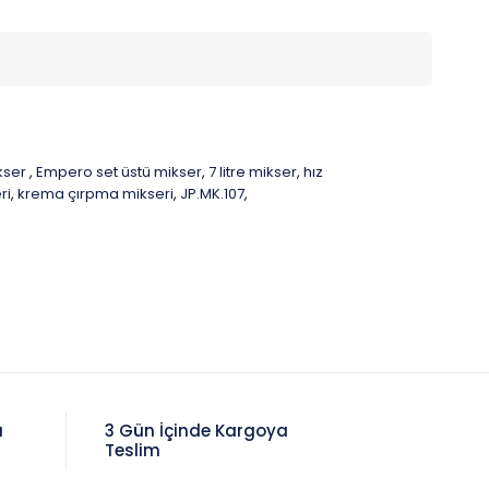
ikser
Empero set üstü mikser
7 litre mikser
hız
,
,
,
ri
krema çırpma mikseri
JP.MK.107
,
,
,
a
3 Gün İçinde Kargoya
Teslim