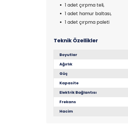
1 adet çırpma teli,
1 adet hamur baltası,
1 adet çırpma paleti
Boyutlar
Ağırlık
Güç
Kapasite
Elektrik Bağlantısı
Frekans
Hacim