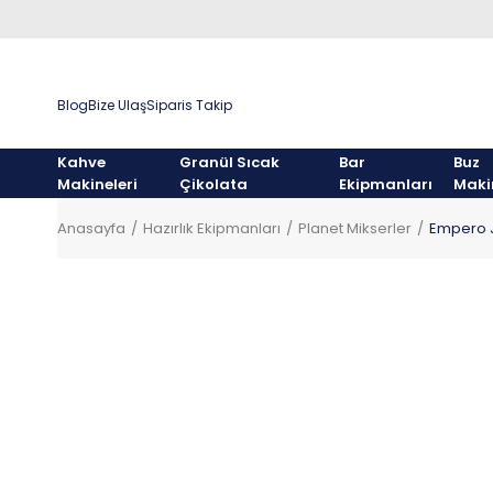
Blog
Bize Ulaş
Siparis Takip
Kahve
Granül Sıcak
Bar
Buz
Makineleri
Çikolata
Ekipmanları
Maki
Anasayfa
Hazırlık Ekipmanları
Planet Mikserler
Empero JP