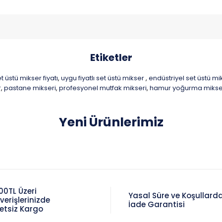
Etiketler
t üstü mikser fiyatı
uygu fiyatlı set üstü mikser
endüstriyel set üstü m
,
,
r
pastane mikseri
profesyonel mutfak mikseri
hamur yoğurma mikse
,
,
,
Yeni Ürünlerimiz
00TL Üzeri
Yasal Süre ve Koşullard
şverişlerinizde
İade Garantisi
etsiz Kargo