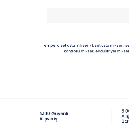
empero set üstü mikser 7 l
set üstü mikser
se
,
,
kontrollü mikser
endüstriyel mikse
,
5.0
%100 Güvenli
Alı
Alışveriş
Ücr