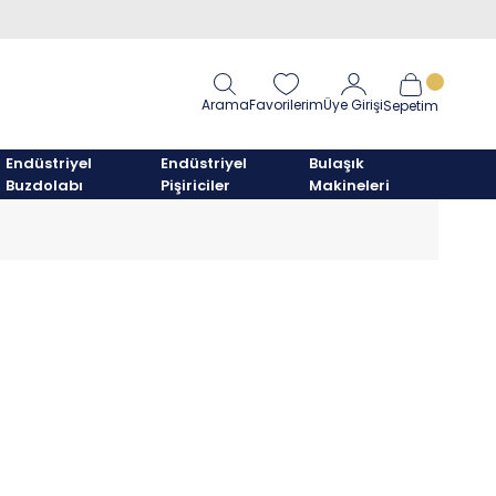
Arama
Favorilerim
Üye Girişi
Sepetim
Endüstriyel
Endüstriyel
Bulaşık
Buzdolabı
Pişiriciler
Makineleri