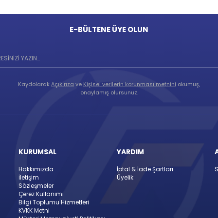
E-BÜLTENE ÜYE OLUN
Kaydolarak
Açık rıza
ve
Kişisel verilerin korunması metnini
okumuş,
onaylamış olursunuz.
KURUMSAL
YARDIM
Hakkımızda
İptal & İade Şartları
S
İletişim
Üyelik
Sözleşmeler
Çerez Kullanımı
Bilgi Toplumu Hizmetleri
KVKK Metni