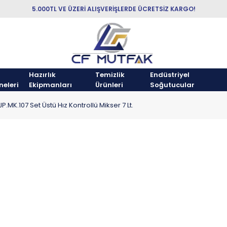
5.000TL VE ÜZERİ ALIŞVERİŞLERDE ÜCRETSİZ KARGO!
Hazırlık
Temizlik
Endüstriyel
neleri
Ekipmanları
Ürünleri
Soğutucular
.MK.107 Set Üstü Hız Kontrollü Mikser 7 Lt.