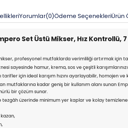
llikleri
Yorumlar
(0)
Ödeme Seçenekleri
Ürün Ö
mpero Set Üstü Mikser, Hız Kontrollü, 7
kser, profesyonel mutfaklarda verimliliği artırmak için t
znesi sayesinde hamur, krema, sos ve çeşitli karışımlarınızı
 tarifler için ideal karışım hızını ayarlayabilir, homojen ve k
n mutfaklarına kadar geniş bir kullanım alanı sunan Emper
mürlü bir çözüm sunar.
tezgâh üzerinde minimum yer kaplar ve kolay temizlenebili
 kazan,
m,