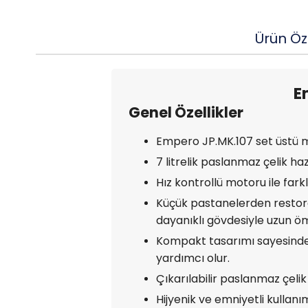
Ürün Öze
E
Genel Özellikler
Empero JP.MK.107 set üstü mi
7 litrelik paslanmaz çelik ha
Hız kontrollü motoru ile farklı
Küçük pastanelerden restora
dayanıklı gövdesiyle uzun ö
Kompakt tasarımı sayesinde 
yardımcı olur.
Çıkarılabilir paslanmaz çelik
Hijyenik ve emniyetli kullanı