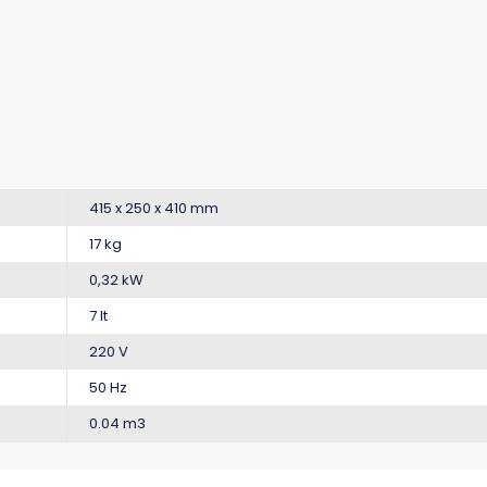
415 x 250 x 410 mm
17 kg
0,32 kW
7 lt
220 V
50 Hz
0.04 m3