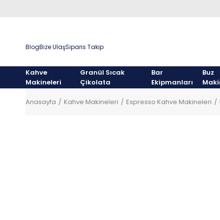
Blog
Bize Ulaş
Siparis Takip
Kahve
Granül Sıcak
Bar
Buz
Makineleri
Çikolata
Ekipmanları
Maki
Anasayfa
Kahve Makineleri
Espresso Kahve Makineleri