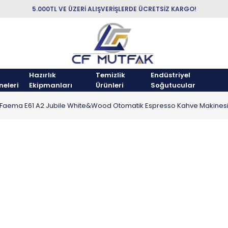
5.000TL VE ÜZERİ ALIŞVERİŞLERDE ÜCRETSİZ KARGO!
Hazırlık
Temizlik
Endüstriyel
neleri
Ekipmanları
Ürünleri
Soğutucular
Faema E61 A2 Jubile White&Wood Otomatik Espresso Kahve Makinesi