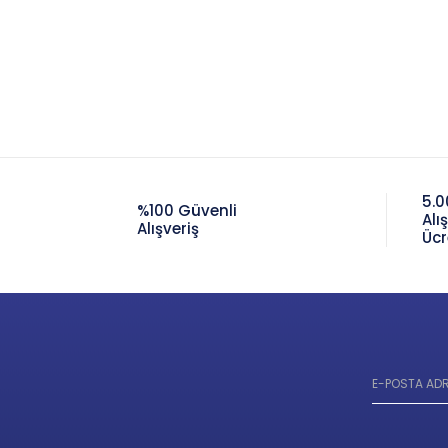
5.0
%100 Güvenli
Alı
Alışveriş
Ücr