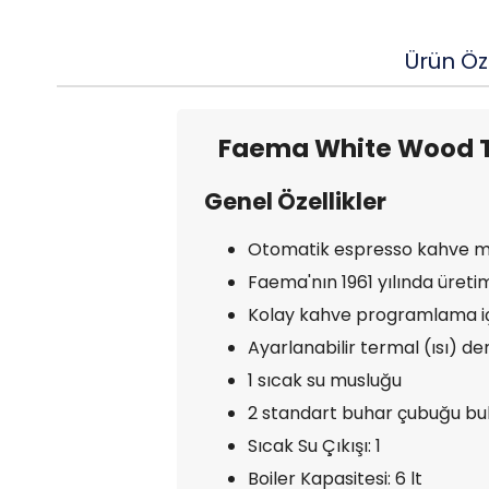
Ürün Öze
Faema White Wood Ta
Genel Özellikler
Otomatik espresso kahve m
Faema'nın 1961 yılında üreti
Kolay kahve programlama içi
Ayarlanabilir termal (ısı) d
1 sıcak su musluğu
2 standart buhar çubuğu bul
Sıcak Su Çıkışı: 1
Boiler Kapasitesi: 6 lt