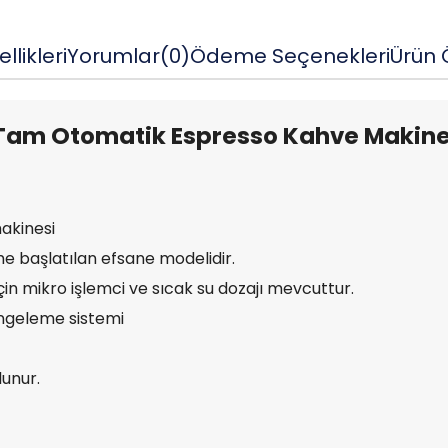
llikleri
Yorumlar
(0)
Ödeme Seçenekleri
Ürün Ö
m Otomatik Espresso Kahve Makinesi,
akinesi
me başlatılan efsane modelidir.
n mikro işlemci ve sıcak su dozajı mevcuttur.
engeleme sistemi
unur.