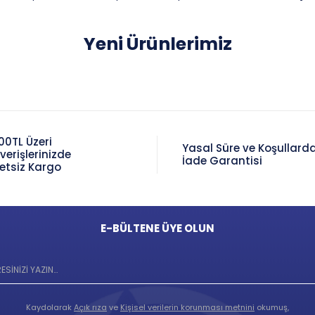
Yeni Ürünlerimiz
00TL Üzeri
Yasal Süre ve Koşullard
şverişlerinizde
İade Garantisi
etsiz Kargo
E-BÜLTENE ÜYE OLUN
Kaydolarak
Açık rıza
ve
Kişisel verilerin korunması metnini
okumuş,