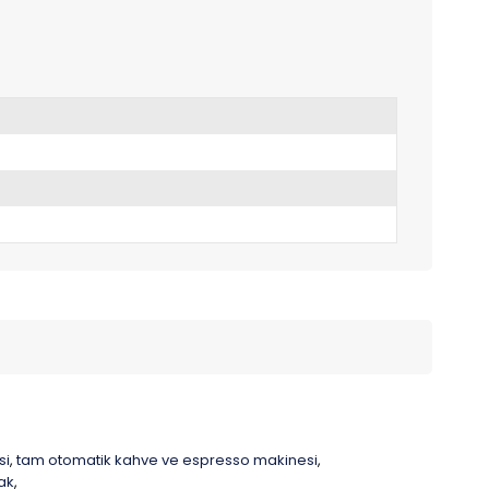
si
tam otomatik kahve ve espresso makinesi
,
,
ak
,