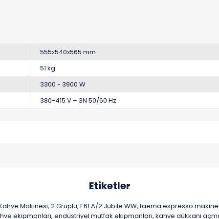
555x540x565 mm
51 kg
3300 - 3900 W
380-415 V – 3N 50/60 Hz
Etiketler
Kahve Makinesi
2 Gruplu
E61 A/2 Jubile WW
faema espresso makine
,
,
,
hve ekipmanları
endüstriyel mutfak ekipmanları
kahve dükkanı açm
,
,