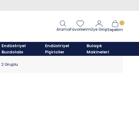
Arama
Favorilerim
Üye Girişi
Sepetim
Endüstriyel
Endüstriyel
Bulaşık
Buzdolabı
Pişiriciler
Makineleri
 2 Gruplu