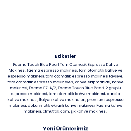
Etiketler
Faema Touch Blue Pearl Tam Otomatik Espresso Kahve
Makinesi
faema espresso makinesi
tam otomatik kahve ve
,
,
espresso makinesi
tam otomatik espresso makinesi tavsiye
,
,
tam otomatik espresso makineleri
kahve ekipmanları
kahve
,
,
makinesi
Faema E71 A/2
Faema Touch Blue Pearl
2 gruplu
,
,
,
espresso makinesi
tam otomatik kahve makinesi
barista
,
,
kahve makinesi
İtalyan kahve makineleri
premium espresso
,
,
makinesi
dokunmatik ekranlı kahve makinesi
Faema kahve
,
,
makinesi
cfmutfak.com
şık kahve makinesi
,
,
,
Yeni Ürünlerimiz