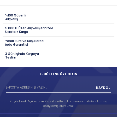
%100 Güvenli
Alışveriş
5.000TL Üzeri Alışverişlerinizde
Ücretsiz Kargo
Yasal Süre ve Koşullarda
İade Garantisi
3 Gün İçinde Kargoya
Teslim
E-BÜLTENE ÜYE OLUN
KAYDOL
Kaydolarak
Açık rıza
ve
Kişisel verilerin korunması metnini
okumuş,
onaylamış olursunuz.