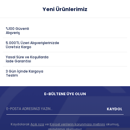
Yeni Ürünlerimiz
%100 Güvenli
Alışveriş
5.000TL Üzeri Alışverişlerinizde
Ücretsiz Kargo
Yasal Süre ve Koşullarda
İade Garantisi
3 Gün İçinde Kargoya
Teslim
E-BÜLTENE ÜYE OLUN
KAYDOL
Kaydolarak
Açık rıza
ve
Kişisel verilerin korunması metnini
okumuş,
onaylamış olursunuz.