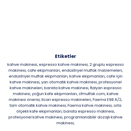
Etiketler
kahve makinesi
espresso kahve makinesi
2 gruplu espresso
,
,
makinesi
cafe ekipmanları
endüstriyel mutfak malzemeleri
,
,
,
endüstriyel mutfak ekipmanları
kahve ekipmanları
cafe için
,
,
kahve makinesi
yarı otomatik kahve makinesi
profesyonel
,
,
kahve makineleri
barista kahve makinesi
İtalyan espresso
,
,
makinesi
yoğun kafe ekipmanları
cfmutfak.com
kahve
,
,
,
makinesi önerisi
ticari espresso makineleri
Faema E98 A/2
,
,
,
tam otomatik kahve makinesi
Faema kahve makinesi
orta
,
,
ölçekli kafe ekipmanları
barista espresso makinesi
,
,
profesyonel kahve makinesi
programlanabilir dozajlı kahve
,
makinesi
,