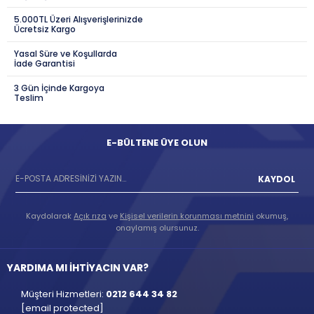
5.000TL Üzeri Alışverişlerinizde
Ücretsiz Kargo
Yasal Süre ve Koşullarda
İade Garantisi
3 Gün İçinde Kargoya
Teslim
E-BÜLTENE ÜYE OLUN
KAYDOL
Kaydolarak
Açık rıza
ve
Kişisel verilerin korunması metnini
okumuş,
onaylamış olursunuz.
YARDIMA MI İHTİYACIN VAR?
Müşteri Hizmetleri:
0212 644 34 82
[email protected]