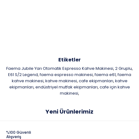
Etiketler
Faema Jubile Yarı Otomatik Espresso Kahve Makinesi
2 Gruplu
,
,
E61 S/2 Legend
faema espresso makinesi
faema e61
faema
,
,
,
kahve makinesi
kahve makinesi
cafe ekipmanları
kahve
,
,
,
ekipmanları
endüstriyel mutfak ekipmanları
cafe için kahve
,
,
makinesi
,
Yeni Ürünlerimiz
%100 Güvenli
Alışveriş