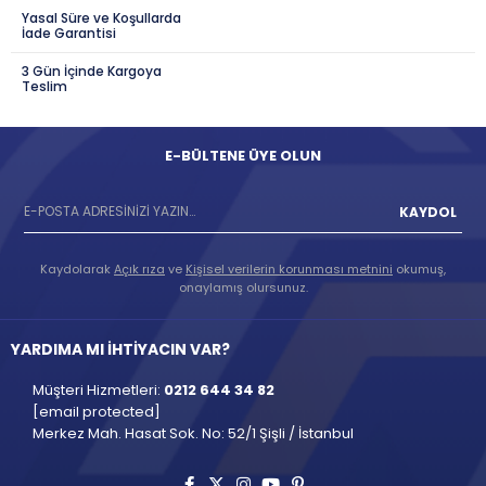
Yasal Süre ve Koşullarda
İade Garantisi
3 Gün İçinde Kargoya
Teslim
E-BÜLTENE ÜYE OLUN
KAYDOL
Kaydolarak
Açık rıza
ve
Kişisel verilerin korunması metnini
okumuş,
onaylamış olursunuz.
YARDIMA MI İHTİYACIN VAR?
Müşteri Hizmetleri:
0212 644 34 82
[email protected]
Merkez Mah. Hasat Sok. No: 52/1 Şişli / İstanbul