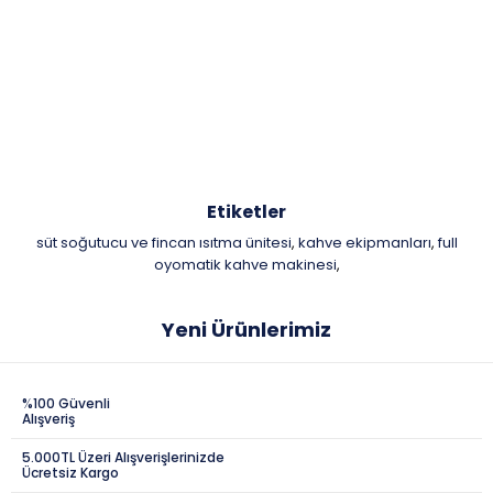
Etiketler
süt soğutucu ve fincan ısıtma ünitesi
kahve ekipmanları
full
,
,
oyomatik kahve makinesi
,
Yeni Ürünlerimiz
%100 Güvenli
Alışveriş
5.000TL Üzeri Alışverişlerinizde
Ücretsiz Kargo