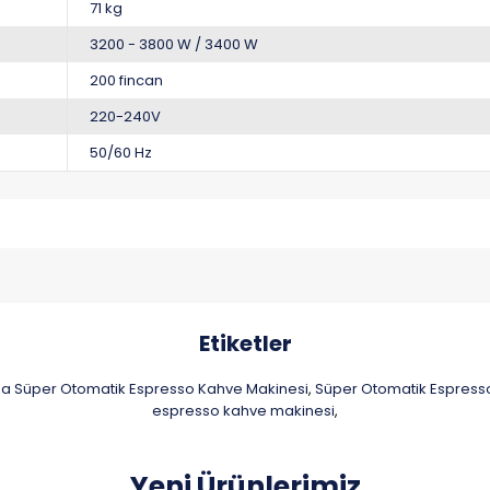
71 kg
3200 - 3800 W / 3400 W
200 fincan
220-240V
50/60 Hz
Etiketler
 Süper Otomatik Espresso Kahve Makinesi
Süper Otomatik Espresso 
,
espresso kahve makinesi
,
Yeni Ürünlerimiz