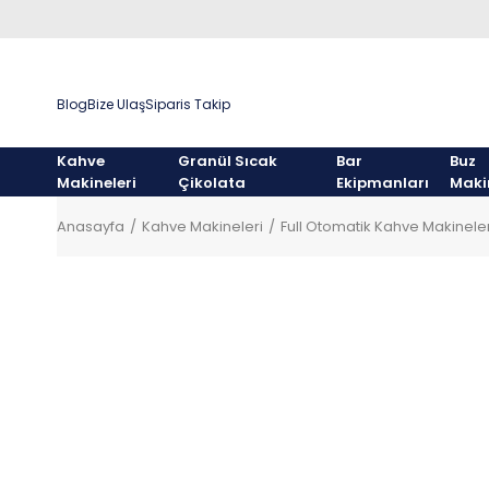
Blog
Bize Ulaş
Siparis Takip
Kahve
Granül Sıcak
Bar
Buz
Makineleri
Çikolata
Ekipmanları
Maki
Anasayfa
Kahve Makineleri
Full Otomatik Kahve Makineler