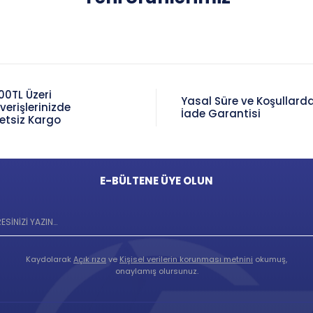
00TL Üzeri
Yasal Süre ve Koşullard
şverişlerinizde
İade Garantisi
etsiz Kargo
E-BÜLTENE ÜYE OLUN
Kaydolarak
Açık rıza
ve
Kişisel verilerin korunması metnini
okumuş,
onaylamış olursunuz.