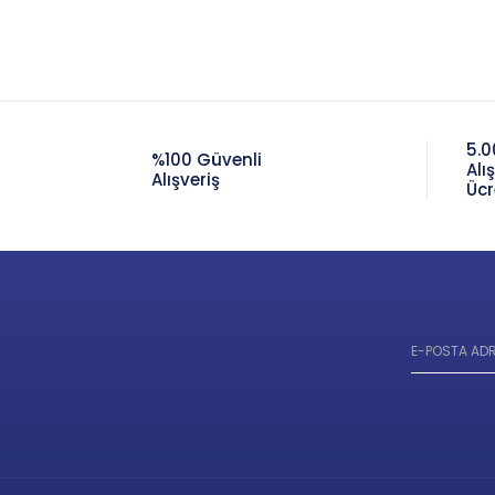
5.0
%100 Güvenli
Alı
Alışveriş
Ücr