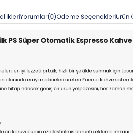
llikleri
Yorumlar
(0)
Ödeme Seçenekleri
Ürün Ö
lk PS Süper Otomatik Espresso Kahve 
ri, en iyi lezzeti prtaik, hızlı bir şekilde sunmak için tasa
ri alanında en iyi makineleri üreten Faema kahve sistem
e hitap edecek geniş bir ürün yelpazesini, her zaman mak
ı
 ekran koruyucu için özelleştirilmiş görüntü ekleme imkanı