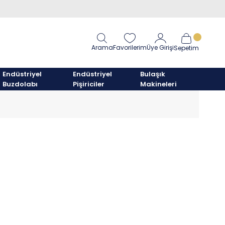
Arama
Favorilerim
Üye Girişi
Sepetim
Endüstriyel
Endüstriyel
Bulaşık
Buzdolabı
Pişiriciler
Makineleri