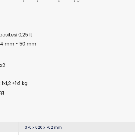
asitesi 0,25 lt
: 44 mm - 50 mm
1x2
1x1,2 +1x1 kg
kg
370 x 620 x 762 mm