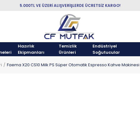
5.000TL VE ÜZERİ ALIŞVERİŞLERDE ÜCRETSİZ KARGO!
Hazırlık
Temizlik
Endüstriyel
neleri
Ekipmanları
Ürünleri
Soğutucular
i
Faema X20 CS10 Milk PS Süper Otomatik Espresso Kahve Makinesi