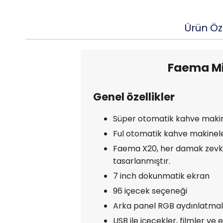
Ürün Öze
Faema Mi
Genel özellikler
Süper otomatik kahve makinele
Ful otomatik kahve makinele
Faema X20, her damak zevkin
tasarlanmıştır.
7 inch dokunmatik ekran
96 içecek seçeneği
Arka panel RGB aydınlatmal
USB ile içecekler, filmler ve