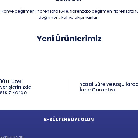
o kahve değirmeni
fiorenzato f64e
fiorenzato değirmen
fiorenzato f
,
,
,
değirmeni
kahve ekipmanları
,
,
Yeni Ürünlerimiz
00TL Üzeri
Yasal Süre ve Koşullard
şverişlerinizde
İade Garantisi
etsiz Kargo
E-BÜLTENE ÜYE OLUN