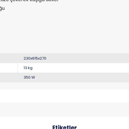
ğu
230x615x270
13 kg
350 W
Etiketler