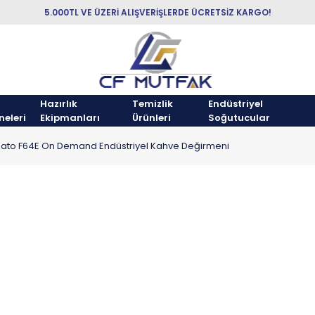
5.000TL VE ÜZERİ ALIŞVERİŞLERDE ÜCRETSİZ KARGO!
Hazırlık
Temizlik
Endüstriyel
neleri
Ekipmanları
Ürünleri
Soğutucular
zato F64E On Demand Endüstriyel Kahve Değirmeni