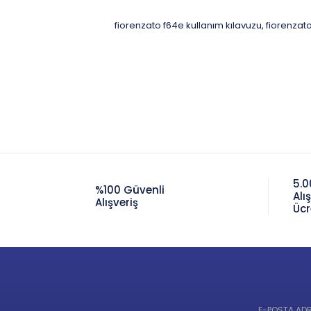
fiorenzato f64e kullanım kılavuzu
fiorenzat
,
5.0
%100 Güvenli
Alı
Alışveriş
Ücr