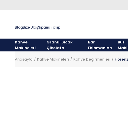
Blog
Bize Ulaş
Siparis Takip
Kahve
Granül Sıcak
Bar
Buz
Makineleri
Çikolata
Ekipmanları
Maki
Anasayfa
Kahve Makineleri
Kahve Değirmenleri
Fioren