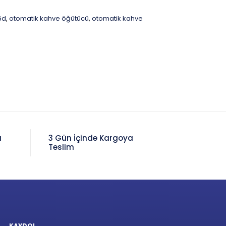
6d
otomatik kahve öğütücü
otomatik kahve
,
,
a
3 Gün İçinde Kargoya
Teslim
KAYDOL