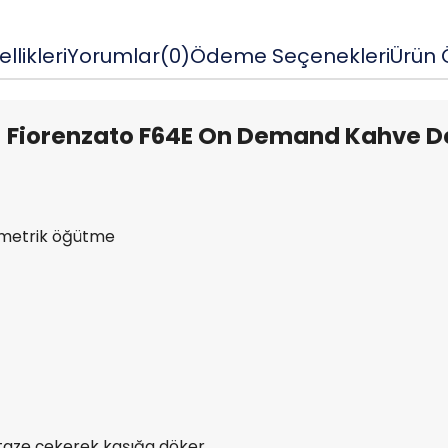
llikleri
Yorumlar
(0)
Ödeme Seçenekleri
Ürün Ö
Fiorenzato F64E On Demand Kahve D
ometrik öğütme
 taze çekerek kaşığa döker