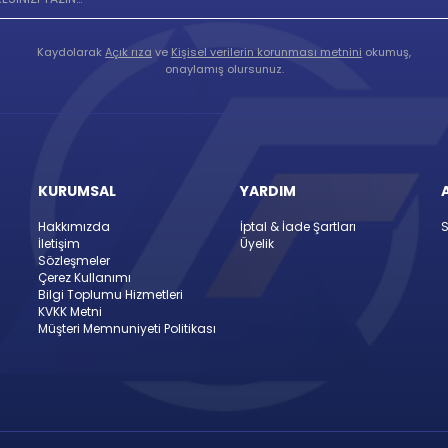
Kaydolarak
Açık rıza
ve
Kişisel verilerin korunması metnini
okumuş,
onaylamış olursunuz.
KURUMSAL
YARDIM
Hakkımızda
İptal & İade Şartları
S
İletişim
Üyelik
Sözleşmeler
Çerez Kullanımı
Bilgi Toplumu Hizmetleri
KVKK Metni
Müşteri Memnuniyeti Politikası