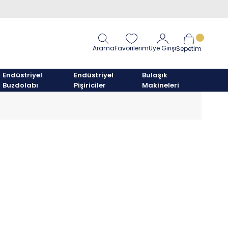
Arama
Favorilerim
Üye Girişi
Sepetim
Endüstriyel
Endüstriyel
Bulaşık
Buzdolabı
Pişiriciler
Makineleri