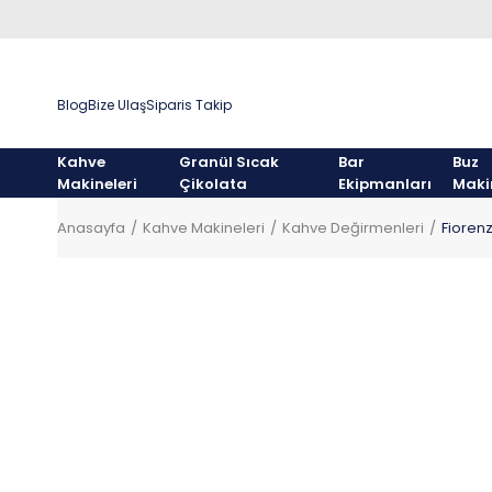
Blog
Bize Ulaş
Siparis Takip
Kahve
Granül Sıcak
Bar
Buz
Makineleri
Çikolata
Ekipmanları
Maki
Anasayfa
Kahve Makineleri
Kahve Değirmenleri
Fioren