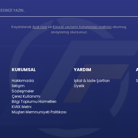
Kaydolarak
Açık rıza
ve
Kişisel verilerin korunması metnini
okumuş,
onaylamış olursunuz.
KURUMSAL
YARDIM
Hakkımızda
İptal & İade Şartları
S
İletişim
Üyelik
Sözleşmeler
Çerez Kullanımı
Bilgi Toplumu Hizmetleri
KVKK Metni
Müşteri Memnuniyeti Politikası