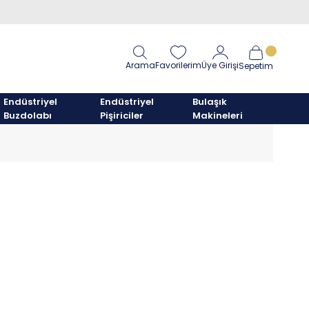
Arama
Favorilerim
Üye Girişi
Sepetim
Endüstriyel
Endüstriyel
Bulaşık
Buzdolabı
Pişiriciler
Makineleri