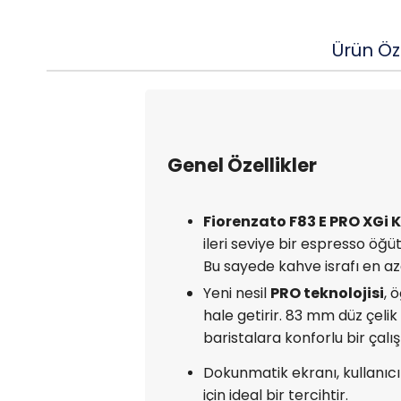
Ürün Öze
Genel Özellikler
Fiorenzato F83 E PRO XGi
ileri seviye bir espresso öğ
Bu sayede kahve israfı en a
Yeni nesil
PRO teknolojisi
, 
hale getirir. 83 mm düz çelik
baristalara konforlu bir çal
Dokunmatik ekranı, kullanıcı
için ideal bir tercihtir.