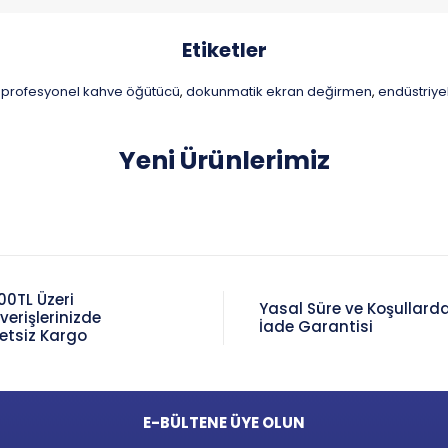
Etiketler
profesyonel kahve öğütücü
dokunmatik ekran değirmen
endüstriye
,
,
Yeni Ürünlerimiz
00TL Üzeri
Yasal Süre ve Koşullard
şverişlerinizde
İade Garantisi
etsiz Kargo
E-BÜLTENE ÜYE OLUN