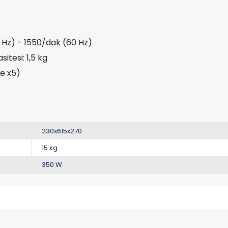
0 Hz) - 1550/dak (60 Hz)
tesi: 1,5 kg
se x5)
230x615x270
15 kg
350 W