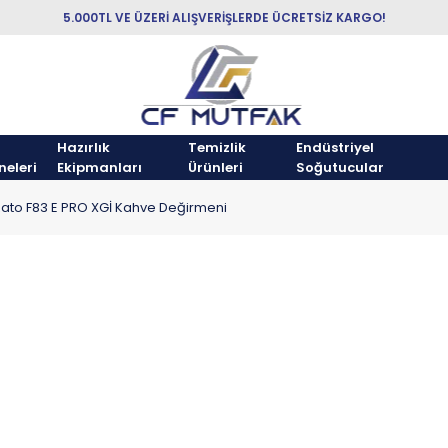
5.000TL VE ÜZERİ ALIŞVERİŞLERDE ÜCRETSİZ KARGO!
Hazırlık
Temizlik
Endüstriyel
neleri
Ekipmanları
Ürünleri
Soğutucular
zato F83 E PRO XGİ Kahve Değirmeni