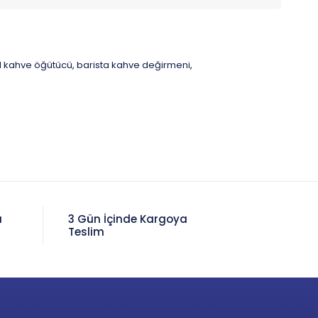
l kahve öğütücü
barista kahve değirmeni
,
,
a
3 Gün İçinde Kargoya
Teslim