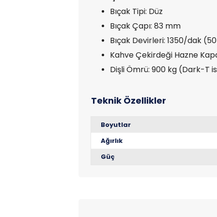
Bıçak Tipi: Düz
Bıçak Çapı: 83 mm
Bıçak Devirleri: 1350/dak (5
Kahve Çekirdeği Hazne Kapasi
Dişli Ömrü: 900 kg (Dark-T i
Boyutlar
Ağırlık
Güç