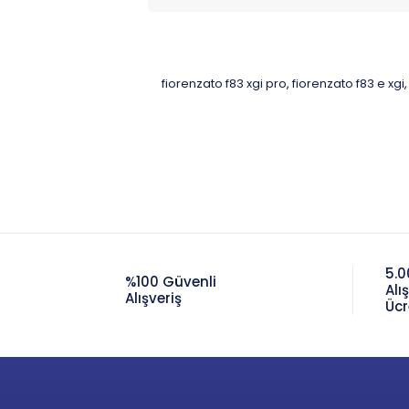
fiorenzato f83 xgi pro
fiorenzato f83 e xgi
,
,
5.0
%100 Güvenli
Alı
Alışveriş
Ücr