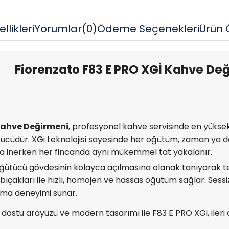
llikleri
Yorumlar
(0)
Ödeme Seçenekleri
Ürün Ö
Fiorenzato F83 E PRO XGİ Kahve De
 Kahve Değirmeni
, profesyonel kahve servisinde en yüksek 
ütücüdür. XGi teknolojisi sayesinde her öğütüm, zaman ya d
za inerken her fincanda aynı mükemmel tat yakalanır.
öğütücü gövdesinin kolayca açılmasına olanak tanıyarak te
 bıçakları ile hızlı, homojen ve hassas öğütüm sağlar. Sess
ışma deneyimi sunar.
 dostu arayüzü ve modern tasarımı ile F83 E PRO XGi, ileri