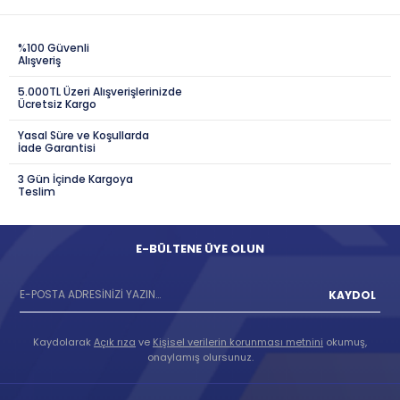
%100 Güvenli
Alışveriş
5.000TL Üzeri Alışverişlerinizde
Ücretsiz Kargo
Yasal Süre ve Koşullarda
İade Garantisi
3 Gün İçinde Kargoya
Teslim
E-BÜLTENE ÜYE OLUN
KAYDOL
Kaydolarak
Açık rıza
ve
Kişisel verilerin korunması metnini
okumuş,
onaylamış olursunuz.