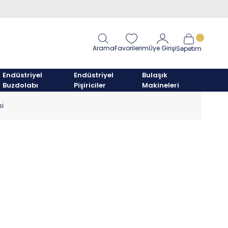
Arama
Favorilerim
Üye Girişi
Sepetim
Endüstriyel
Endüstriyel
Bulaşık
Buzdolabı
Pişiriciler
Makineleri
si