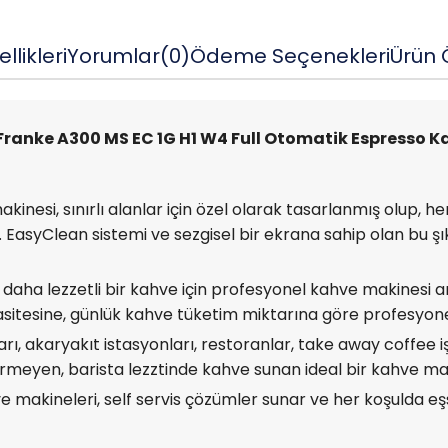
llikleri
Yorumlar
(0)
Ödeme Seçenekleri
Ürün Ö
Franke A300 MS EC 1G H1 W4 Full Otomatik Espresso K
nesi, sınırlı alanlar için özel olarak tasarlanmış olup, he
EasyClean sistemi ve sezgisel bir ekrana sahip olan bu şı
daha lezzetli bir kahve için profesyonel kahve makinesi a
pasitesine, günlük kahve tüketim miktarına göre profesyon
, akaryakıt istasyonları, restoranlar, take away coffee işl
irmeyen, barista lezztinde kahve sunan ideal bir kahve ma
makineleri, self servis çözümler sunar ve her koşulda eşsi