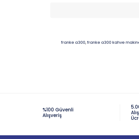
franke a300
franke a300 kahve makines
,
5.0
%100 Güvenli
Alı
Alışveriş
Ücr