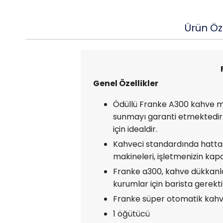
Ürün Öze
Genel Özellikler
Ödüllü Franke A300 kahve maki
sunmayı garanti etmektedir. 
için idealdir.
Kahveci standardında hatta 
makineleri, işletmenizin ka
Franke a300, kahve dükkanları
kurumlar için barista gerekt
Franke süper otomatik kahve 
1 öğütücü