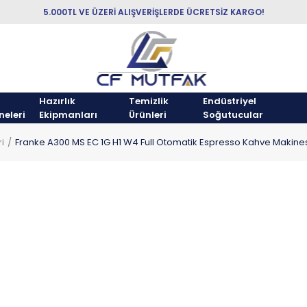
5.000TL VE ÜZERİ ALIŞVERİŞLERDE ÜCRETSİZ KARGO!
Hazırlık
Temizlik
Endüstriyel
neleri
Ekipmanları
Ürünleri
Soğutucular
i
Franke A300 MS EC 1G H1 W4 Full Otomatik Espresso Kahve Makine