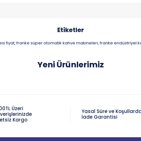
Etiketler
i fiyat
franke süper otomatik kahve makineleri
franke endüstriyel 
,
,
Yeni Ürünlerimiz
00TL Üzeri
Yasal Süre ve Koşullard
şverişlerinizde
İade Garantisi
etsiz Kargo