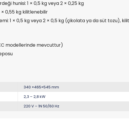
eği hunisi: 1 × 0,5 kg veya 2 × 0,25 kg
 × 0,55 kg kilitlenebilir
stemi: 1 × 0,5 kg veya 2 × 0,5 kg (çikolata ya da süt tozu),
EC modellerinde mevcuttur)
deposu
340 ×465×545 mm
2,3 – 2,8 kW
220 V – 1N 50/60 Hz