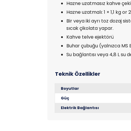
Hazne uzatmasız kahve çekird
Hazne uzatmalı: 1 × 1,1 kg or 2
Bir veya iki ayrı toz dozaj si
sıcak çikolata yapar.
Kahve telve ejektörü
Buhar çubuğu (yalnızca MS 
Su bağlantısı veya 4,8 L su 
Boyutlar
Güç
Elektrik Bağlantısı