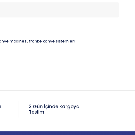
kahve makinesi
franke kahve sistemleri
,
,
a
3 Gün İçinde Kargoya
Teslim