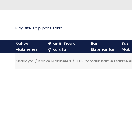
Blog
Bize Ulaş
Siparis Takip
Kahve
Granül Sıcak
Bar
Buz
Makineleri
Çikolata
Ekipmanları
Maki
Anasayfa
Kahve Makineleri
Full Otomatik Kahve Makineler