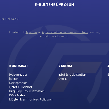
E-BÜLTENE ÜYE OLUN
Kaydolarak
Açık rıza
ve
Kişisel verilerin korunması metnini
okumuş,
onaylamış olursunuz.
KURUMSAL
YARDIM
Hakkımızda
İptal & İade Şartları
S
İletişim
Üyelik
Sözleşmeler
Çerez Kullanımı
Bilgi Toplumu Hizmetleri
KVKK Metni
Müşteri Memnuniyeti Politikası