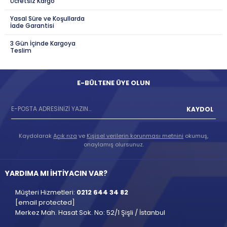
Ücretsiz Kargo
Yasal Süre ve Koşullarda
İade Garantisi
3 Gün İçinde Kargoya
Teslim
E-BÜLTENE ÜYE OLUN
KAYDOL
Kaydolarak
Açık rıza
ve
Kişisel verilerin korunması metnini
okumuş,
onaylamış olursunuz.
YARDIMA MI İHTİYACIN VAR?
Müşteri Hizmetleri:
0212 644 34 82
[email protected]
Merkez Mah. Hasat Sok. No: 52/1 Şişli / İstanbul