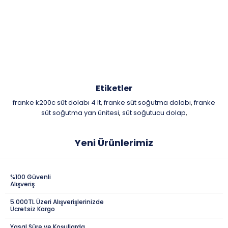
Etiketler
franke k200c süt dolabı 4 lt
franke süt soğutma dolabı
franke
,
,
süt soğutma yan ünitesi
süt soğutucu dolap
,
,
Yeni Ürünlerimiz
%100 Güvenli
Alışveriş
5.000TL Üzeri Alışverişlerinizde
Ücretsiz Kargo
Yasal Süre ve Koşullarda