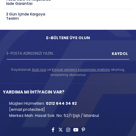
İade Garantisi
3 Gün İçinde Kargoya
Teslim
E-BÜLTENE ÜYE OLUN
KAYDOL
Kaydolarak
Açık rıza
ve
Kişisel verilerin korunması metnini
okumuş,
onaylamış olursunuz.
YARDIMA MI İHTİYACIN VAR?
Müşteri Hizmetleri:
0212 644 34 82
[email protected]
Merkez Mah. Hasat Sok. No: 52/1 Şişli / İstanbul