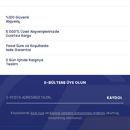
%100 Güvenli
Alışveriş
5.000TL Üzeri Alışverişlerinizde
Ücretsiz Kargo
Yasal Süre ve Koşullarda
İade Garantisi
3 Gün İçinde Kargoya
Teslim
E-BÜLTENE ÜYE OLUN
KAYDOL
Kaydolarak
Açık rıza
ve
Kişisel verilerin korunması metnini
okumuş,
onaylamış olursunuz.