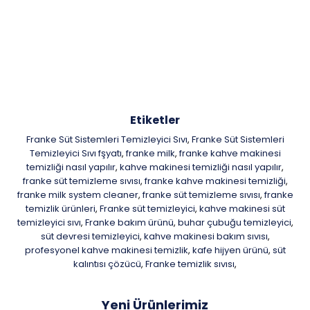
Etiketler
Franke Süt Sistemleri Temizleyici Sıvı
Franke Süt Sistemleri
,
Temizleyici Sıvı fşyatı
franke milk
franke kahve makinesi
,
,
temizliği nasıl yapılır
kahve makinesi temizliği nasıl yapılır
,
,
franke süt temizleme sıvısı
franke kahve makinesi temizliği
,
,
franke milk system cleaner
franke süt temizleme sıvısı
franke
,
,
temizlik ürünleri
Franke süt temizleyici
kahve makinesi süt
,
,
temizleyici sıvı
Franke bakım ürünü
buhar çubuğu temizleyici
,
,
,
süt devresi temizleyici
kahve makinesi bakım sıvısı
,
,
profesyonel kahve makinesi temizlik
kafe hijyen ürünü
süt
,
,
kalıntısı çözücü
Franke temizlik sıvısı
,
,
Yeni Ürünlerimiz