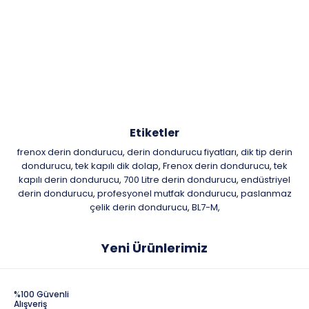
Etiketler
frenox derin dondurucu
derin dondurucu fiyatları
dik tip derin
,
,
dondurucu
tek kapılı dik dolap
Frenox derin dondurucu
tek
,
,
,
kapılı derin dondurucu
700 Litre derin dondurucu
endüstriyel
,
,
derin dondurucu
profesyonel mutfak dondurucu
paslanmaz
,
,
çelik derin dondurucu
BL7-M
,
,
Yeni Ürünlerimiz
%100 Güvenli
Alışveriş