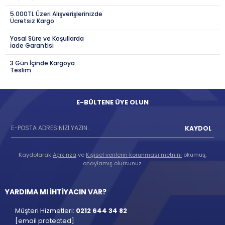
5.000TL Üzeri Alışverişlerinizde
Ücretsiz Kargo
Yasal Süre ve Koşullarda
İade Garantisi
3 Gün İçinde Kargoya
Teslim
E-BÜLTENE ÜYE OLUN
KAYDOL
Kaydolarak
Açık rıza
ve
Kişisel verilerin korunması metnini
okumuş,
onaylamış olursunuz.
YARDIMA MI İHTİYACIN VAR?
Müşteri Hizmetleri:
0212 644 34 82
[email protected]