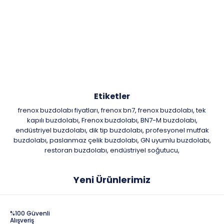
Etiketler
frenox buzdolabı fiyatları
frenox bn7
frenox buzdolabı
tek
,
,
,
kapılı buzdolabı
Frenox buzdolabı
BN7-M buzdolabı
,
,
,
endüstriyel buzdolabı
dik tip buzdolabı
profesyonel mutfak
,
,
buzdolabı
paslanmaz çelik buzdolabı
GN uyumlu buzdolabı
,
,
,
restoran buzdolabı
endüstriyel soğutucu
,
,
Yeni Ürünlerimiz
%100 Güvenli
Alışveriş