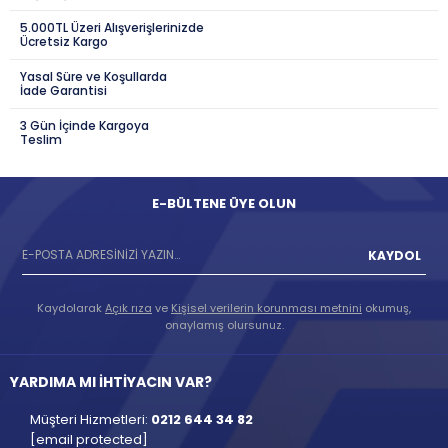
5.000TL Üzeri Alışverişlerinizde
Ücretsiz Kargo
Yasal Süre ve Koşullarda
İade Garantisi
3 Gün İçinde Kargoya
Teslim
E-BÜLTENE ÜYE OLUN
KAYDOL
Kaydolarak
Açık rıza
ve
Kişisel verilerin korunması metnini
okumuş,
onaylamış olursunuz.
YARDIMA MI İHTİYACIN VAR?
Müşteri Hizmetleri:
0212 644 34 82
[email protected]