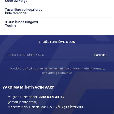
Ücretsiz Kargo
Yasal Süre ve Koşullarda
İade Garantisi
3 Gün İçinde Kargoya
Teslim
E-BÜLTENE ÜYE OLUN
KAYDOL
Kaydolarak
Açık rıza
ve
Kişisel verilerin korunması metnini
okumuş,
onaylamış olursunuz.
YARDIMA MI İHTİYACIN VAR?
Müşteri Hizmetleri:
0212 644 34 82
[email protected]
Merkez Mah. Hasat Sok. No: 52/1 Şişli / İstanbul