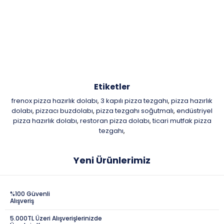
Etiketler
frenox pizza hazırlık dolabı
3 kapılı pizza tezgahı
pizza hazırlık
,
,
dolabı
pizzacı buzdolabı
pizza tezgahı soğutmalı
endüstriyel
,
,
,
pizza hazırlık dolabı
restoran pizza dolabı
ticari mutfak pizza
,
,
tezgahı
,
Yeni Ürünlerimiz
%100 Güvenli
Alışveriş
5.000TL Üzeri Alışverişlerinizde