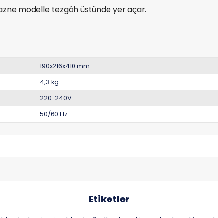
zne modelle tezgâh üstünde yer açar.
190x216x410 mm
4,3 kg
220-240V
50/60 Hz
Etiketler