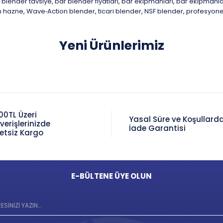
 blender tavsiye
bar blender fiyatları
bar ekipmanları
bar ekipmanlar
,
,
,
an hazne
Wave‑Action blender
ticari blender
NSF blender
profesyone
,
,
,
,
Yeni Ürünlerimiz
00TL Üzeri
Yasal Süre ve Koşullard
şverişlerinizde
İade Garantisi
etsiz Kargo
E-BÜLTENE ÜYE OLUN