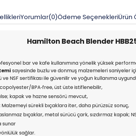
llikleri
Yorumlar
(0)
Ödeme Seçenekleri
Ürün Ö
Hamilton Beach Blender HBB2
esyonel bar ve kafe kullanımına yönelik yüksek performa
temi
sayesinde buzlu ve donmuş malzemeleri saniyeler içind
lü ve NSF sertifikası ile güvenilir ve yoğun kullanıma uygun
 copolyester/BPA‑free, üst üste istiflenebilir,
ulse; kapak ve hazne sensörü mevcut,
:
Malzemeyi sürekli bıçaklara iter, daha pürüzsüz sonuç,
slanmaz bıçaklar, metal sürücü çark, sızdırmaz kapak; NSF
a sunar
 yönlülük sağlar.