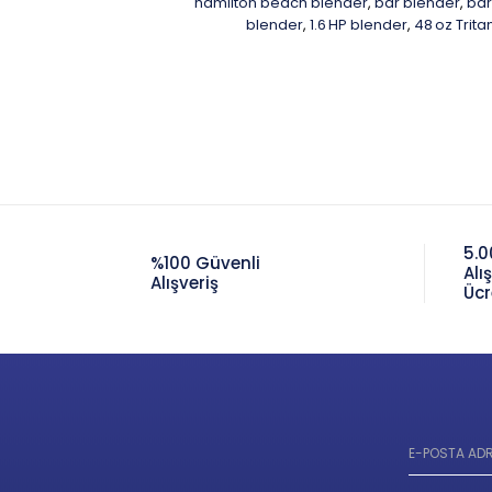
hamilton beach blender
bar blender
bar
,
,
blender
1.6 HP blender
48 oz Trit
,
,
5.0
%100 Güvenli
Alı
Alışveriş
Ücr