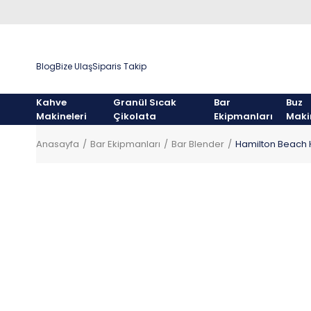
Blog
Bize Ulaş
Siparis Takip
Kahve
Granül Sıcak
Bar
Buz
Makineleri
Çikolata
Ekipmanları
Maki
Anasayfa
Bar Ekipmanları
Bar Blender
Hamilton Beach H