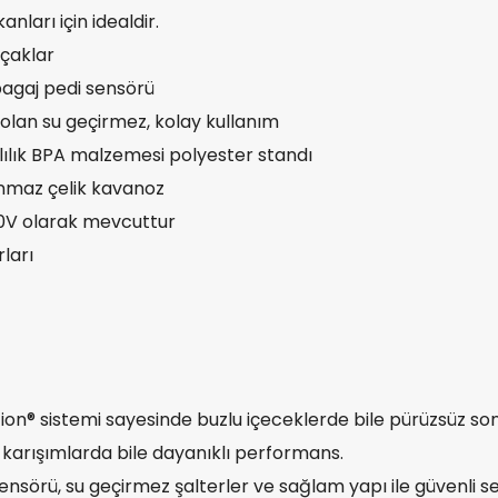
nları için idealdir.
ıçaklar
bagaj pedi sensörü
olan su geçirmez, kolay kullanım
lılık BPA malzemesi polyester standı
nmaz çelik kavanoz
30V olarak mevcuttur
ları
n® sistemi sayesinde buzlu içeceklerde bile pürüzsüz son
lu karışımlarda bile dayanıklı performans.
sörü, su geçirmez şalterler ve sağlam yapı ile güvenli se