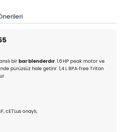
nerileri
55
nslı bir
bar blenderdır
. 1.6 HP peak motor ve
e pürüzsüz hale getirir. 1,4 L BPA‑free Tritan
dur
, cETLus onaylı,