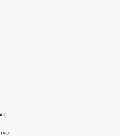
uç.
rvis.