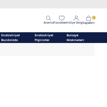
Arama
Favorilerim
Üye Girişi
Sepetim
Endüstriyel
Endüstriyel
Bulaşık
Buzdolabı
Pişiriciler
Makineleri