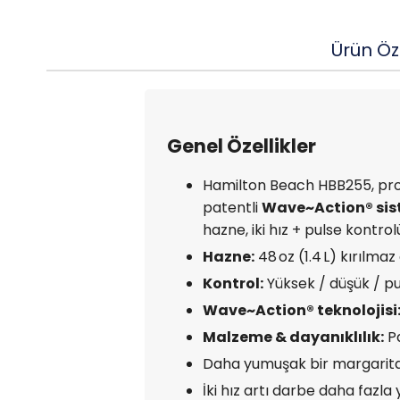
Ürün Öze
Genel Özellikler
Hamilton Beach HBB255, prof
patentli
Wave~Action® sis
hazne, iki hız + pulse kontro
Hazne:
48 oz (1.4 L) kırılmaz
Kontrol:
Yüksek / düşük / p
Wave~Action® teknolojisi
Malzeme & dayanıklılık:
Pa
Daha yumuşak bir margarit
İki hız artı darbe daha fazla