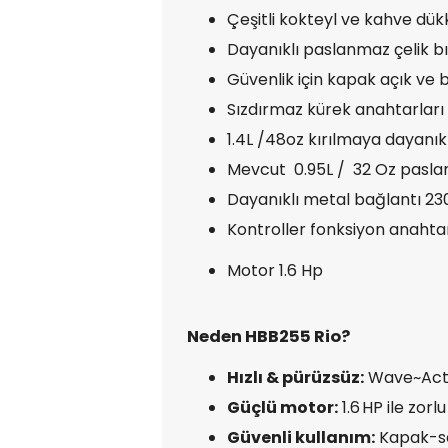
Çeşitli kokteyl ve kahve dükka
Dayanıklı paslanmaz çelik b
Güvenlik için kapak açık ve 
Sızdırmaz kürek anahtarları 
1.4L /48oz kırılmaya dayanık
Mevcut 0.95L / 32 Oz pasla
Dayanıklı metal bağlantı 2
Kontroller fonksiyon anahtar
Motor 1.6 Hp
Neden HBB255 Rio?
Hızlı & pürüzsüz:
Wave~Actio
Güçlü motor:
1.6 HP ile zor
Güvenli kullanım:
Kapak-sen