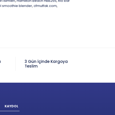
ı isimleri
Hamilton Beach HBB255
Rio bar
,
,
l smoothie blender
cfmutfak.com
,
,
a
3 Gün İçinde Kargoya
Teslim
KAYDOL