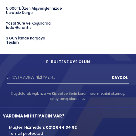
5.000TL Üzeri Alışverişlerinizde
Ücretsiz Kargo
Yasal Süre ve Koşullarda
İade Garantisi
3 Gün İçinde Kargoya
Teslim
E-BÜLTENE ÜYE OLUN
KAYDOL
Kaydolarak
Açık rıza
ve
Kişisel verilerin korunması metnini
okumuş,
onaylamış olursunuz.
YARDIMA MI İHTİYACIN VAR?
Müşteri Hizmetleri:
0212 644 34 82
[email protected]