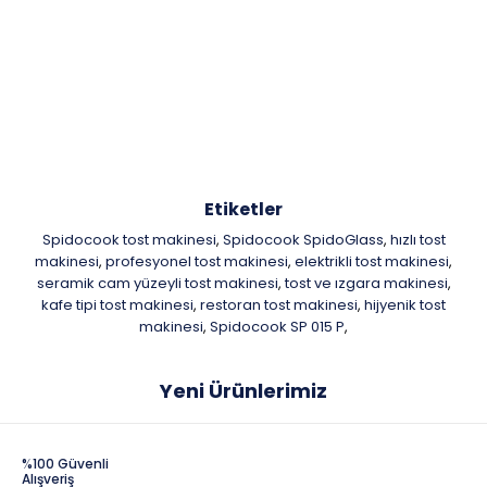
Etiketler
Spidocook tost makinesi
Spidocook SpidoGlass
hızlı tost
,
,
makinesi
profesyonel tost makinesi
elektrikli tost makinesi
,
,
,
seramik cam yüzeyli tost makinesi
tost ve ızgara makinesi
,
,
kafe tipi tost makinesi
restoran tost makinesi
hijyenik tost
,
,
makinesi
Spidocook SP 015 P
,
,
Yeni Ürünlerimiz
%100 Güvenli
Alışveriş