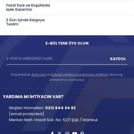
Yasal Süre ve Koşullarda
İade Garantisi
3 Gün İçinde Kargoya
Teslim
E-BÜLTENE ÜYE OLUN
KAYDOL
Kaydolarak
Açık rıza
ve
Kişisel verilerin korunması metnini
okumuş,
onaylamış olursunuz.
YARDIMA MI İHTİYACIN VAR?
Müşteri Hizmetleri:
0212 644 34 82
[email protected]
Merkez Mah. Hasat Sok. No: 52/1 Şişli / İstanbul