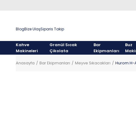
Blog
Bize Ulaş
Siparis Takip
Kahve
Granül Sıcak
Bar
Buz
Makineleri
Çikolata
Ekipmanları
Maki
Anasayfa
Bar Ekipmanları
Meyve Sıkacakları
Hurom H-A