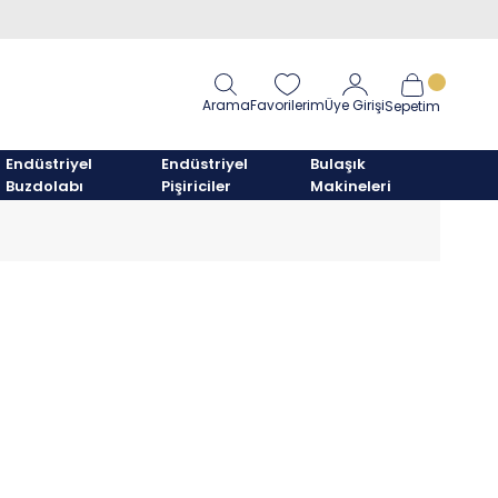
Arama
Favorilerim
Üye Girişi
Sepetim
Endüstriyel
Endüstriyel
Bulaşık
Buzdolabı
Pişiriciler
Makineleri