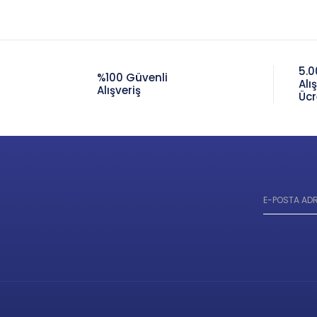
5.0
%100 Güvenli
Alı
Alışveriş
Ücr