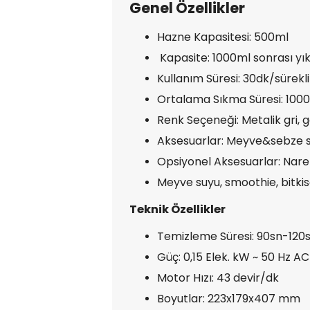
Genel Özellikler
Hazne Kapasitesi: 500ml
Kapasite: 1000ml sonrası yı
Kullanım Süresi: 30dk/sürekli
Ortalama Sıkma Süresi: 100
Renk Seçeneği: Metalik gri, 
Aksesuarlar: Meyve&sebze s
Opsiyonel Aksesuarlar: Nare
Meyve suyu, smoothie, bitki
Teknik Özellikler
Temizleme Süresi: 90sn-120
Güç: 0,15 Elek. kW ~ 50 Hz A
Motor Hızı: 43 devir/dk
Boyutlar: 223x179x407 mm