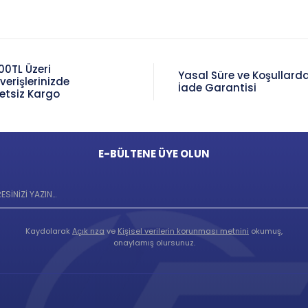
00TL Üzeri
Yasal Süre ve Koşullard
şverişlerinizde
İade Garantisi
etsiz Kargo
E-BÜLTENE ÜYE OLUN
Kaydolarak
Açık rıza
ve
Kişisel verilerin korunması metnini
okumuş,
onaylamış olursunuz.