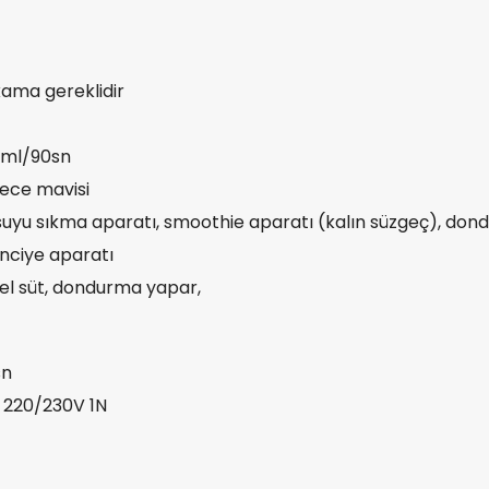
kama gereklidir
0ml/90sn
gece mavisi
uyu sıkma aparatı, smoothie aparatı (kalın süzgeç), don
nciye aparatı
sel süt, dondurma yapar,
sn
C 220/230V 1N