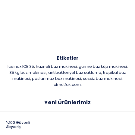
Etiketler
Iceinox ICE 35
hazneli buz makinesi
gurme buz küp makinesi
,
,
,
35 kg buz makinesi
antibakteriyel buz saklama
tropikal buz
,
,
makinesi
paslanmaz buz makinesi
sessiz buz makinesi
,
,
,
cfmutfak.com
,
Yeni Ürünlerimiz
%100 Güvenli
Alışveriş