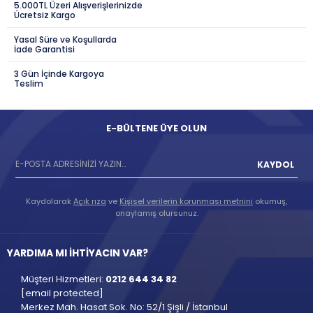
5.000TL Üzeri Alışverişlerinizde
Ücretsiz Kargo
Yasal Süre ve Koşullarda
İade Garantisi
3 Gün İçinde Kargoya
Teslim
E-BÜLTENE ÜYE OLUN
KAYDOL
Kaydolarak
Açık rıza
ve
Kişisel verilerin korunması metnini
okumuş,
onaylamış olursunuz.
YARDIMA MI İHTİYACIN VAR?
Müşteri Hizmetleri:
0212 644 34 82
[email protected]
Merkez Mah. Hasat Sok. No: 52/1 Şişli / İstanbul