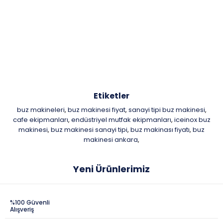
Etiketler
buz makineleri
buz makinesi fiyat
sanayi tipi buz makinesi
,
,
,
cafe ekipmanları
endüstriyel mutfak ekipmanları
iceinox buz
,
,
makinesi
buz makinesi sanayi tipi
buz makinası fiyatı
buz
,
,
,
makinesi ankara
,
Yeni Ürünlerimiz
%100 Güvenli
Alışveriş