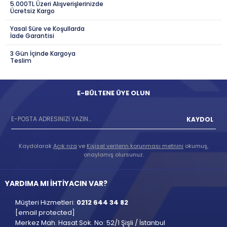
5.000TL Üzeri Alışverişlerinizde
Ücretsiz Kargo
Yasal Süre ve Koşullarda
İade Garantisi
3 Gün İçinde Kargoya
Teslim
E-BÜLTENE ÜYE OLUN
KAYDOL
Kaydolarak
Açık rıza
ve
Kişisel verilerin korunması metnini
okumuş,
onaylamış olursunuz.
YARDIMA MI İHTİYACIN VAR?
Müşteri Hizmetleri:
0212 644 34 82
[email protected]
Merkez Mah. Hasat Sok. No: 52/1 Şişli / İstanbul